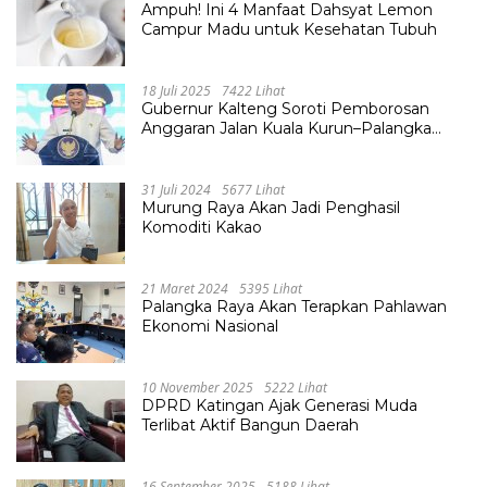
Ampuh! Ini 4 Manfaat Dahsyat Lemon
Campur Madu untuk Kesehatan Tubuh
18 Juli 2025
7422 Lihat
Gubernur Kalteng Soroti Pemborosan
Anggaran Jalan Kuala Kurun–Palangka
Raya, Hampir Tembus Rp 800 Miliar
31 Juli 2024
5677 Lihat
Murung Raya Akan Jadi Penghasil
Komoditi Kakao
21 Maret 2024
5395 Lihat
Palangka Raya Akan Terapkan Pahlawan
Ekonomi Nasional
10 November 2025
5222 Lihat
DPRD Katingan Ajak Generasi Muda
Terlibat Aktif Bangun Daerah
16 September 2025
5188 Lihat