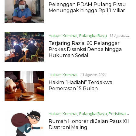
Pelanggan PDAM Pulang Pisau
Menunggak hingga Rp 1,1 Miliar
Hukum Kriminal
,
Palangka Raya
13 Agustus
2021
Terjaring Razia, 60 Pelanggar
Prokes Disanksi Denda hingga
Hukuman Sosial
Hukum Kriminal
13 Agustus 2021
Hakim “Hadiahi” Terdakwa
Pemerasan 15 Bulan
Hukum Kriminal
,
Palangka Raya
,
Peristiwa
13 Agustus 2021
Rumah Honorer di Jalan Paus XII
Disatroni Maling