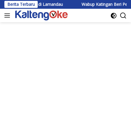
Langsung
l Logging di Lamandau
Berita Terbaru
Wabup Katingan Beri Pembekalan Ko
ke
konten