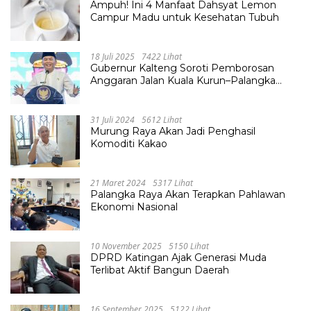
Ampuh! Ini 4 Manfaat Dahsyat Lemon
Campur Madu untuk Kesehatan Tubuh
18 Juli 2025
7422 Lihat
Gubernur Kalteng Soroti Pemborosan
Anggaran Jalan Kuala Kurun–Palangka
Raya, Hampir Tembus Rp 800 Miliar
31 Juli 2024
5612 Lihat
Murung Raya Akan Jadi Penghasil
Komoditi Kakao
21 Maret 2024
5317 Lihat
Palangka Raya Akan Terapkan Pahlawan
Ekonomi Nasional
10 November 2025
5150 Lihat
DPRD Katingan Ajak Generasi Muda
Terlibat Aktif Bangun Daerah
16 September 2025
5122 Lihat