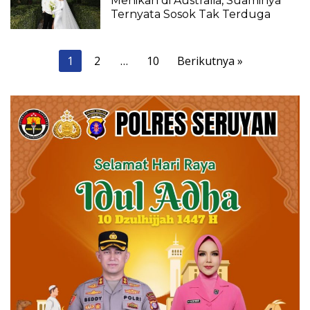
Menikah di Australia, Suaminya
Ternyata Sosok Tak Terduga
Paginasi
1
2
…
10
Berikutnya »
pos