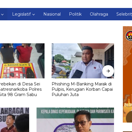
Legislatif
Nasional
Politik
Olahraga
Selebri
ebekan di Desa Sei
Phishing M-Banking Marak di
Simp
atresnarkoba Polres
Pulpis, Kerugian Korban Capai
Mobil
Sita 98 Gram Sabu
Puluhan Juta