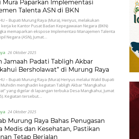
i Mura Paparkan Implementasi
emen Talenta ASN di BKN
U – Bupati Murung Raya (Mura), Heriyus, melakukan
 kerja ke Kantor Pusat Badan Kepegawaian Negara (BKN)
gka memaparkan ekspose Implementasi Manajemen Talenta
ipil Negara (ASN), Jumat…
aya
26 Oktober 2025
n Jamaah Padati Tabligh Akbar
kahui Bersholawat” di Murung Raya
U – Bupati Murung Raya (Mura) Heriyus melalui Wakil Bupati
Muhidin menghadiri kegiatan Tabligh Akbar “Mangkahui
at” yang digelar di lapangan terbuka Desa Mangkahui, Jumat
5). Kegiatan tersebut…
aya
24 Oktober 2025
b Murung Raya Bahas Penugasan
a Medis dan Kesehatan, Pastikan
nan Tetap Berjalan