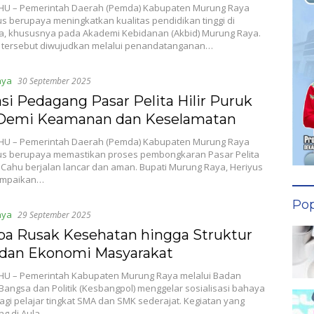
U – Pemerintah Daerah (Pemda) Kabupaten Murung Raya
us berupaya meningkatkan kualitas pendidikan tinggi di
a, khususnya pada Akademi Kebidanan (Akbid) Murung Raya.
tersebut diwujudkan melalui penandatanganan…
aya
30 September 2025
si Pedagang Pasar Pelita Hilir Puruk
Demi Keamanan dan Keselamatan
U – Pemerintah Daerah (Pemda) Kabupaten Murung Raya
rus berupaya memastikan proses pembongkaran Pasar Pelita
k Cahu berjalan lancar dan aman. Bupati Murung Raya, Heriyus
ampaikan…
Pop
aya
29 September 2025
ba Rusak Kesehatan hingga Struktur
l dan Ekonomi Masyarakat
U – Pemerintah Kabupaten Murung Raya melalui Badan
angsa dan Politik (Kesbangpol) menggelar sosialisasi bahaya
gi pelajar tingkat SMA dan SMK sederajat. Kegiatan yang
ng di Aula…