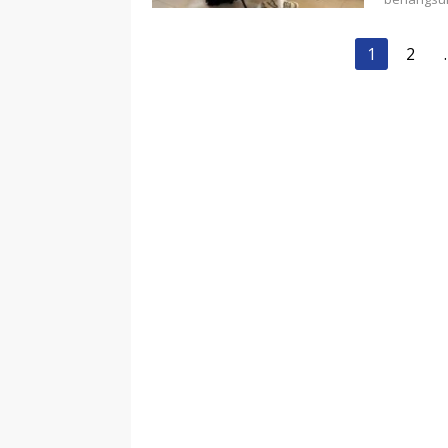
Paginasi
1
2
pos