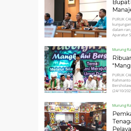
Bupat
Manaj
PURUK CAH
kunjungan
dalam ran
Aparatur S
Murung R
Ribua
“Mang
PURUK CAH
Rahmanto 
Bersholaw
(24/10/202
Murung R
Pemka
Tenag
Pelaya