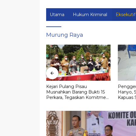
Utama
Hukum Kriminal
Eksekutif
Murung Raya
Pengadilan,
Kejari Pulang Pisau
Pengger
mbang Ditetapkan
Musnahkan Barang Bukti 15
Hanyo, S
 Lahan Strategis di
Perkara, Tegaskan Komitmen
Kapuas 
alangka Raya Mall
Eksekusi Hukum