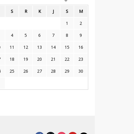
S
R
K
J
S
M
1
2
4
5
6
7
8
9
0
11
12
13
14
15
16
7
18
19
20
21
22
23
4
25
26
27
28
29
30
1