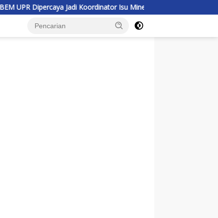
di Koordinator Isu Minerba BEM SI Kerakyatan, Jales: Ini Amanah u