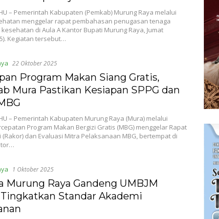
U – Pemerintah Kabupaten (Pemkab) Murung Raya melalui
ehatan menggelar rapat pembahasan penugasan tenaga
 kesehatan di Aula A Kantor Bupati Murung Raya, Jumat
5). Kegiatan tersebut…
aya
22 Oktober 2025
pan Program Makan Siang Gratis,
b Mura Pastikan Kesiapan SPPG dan
 MBG
U – Pemerintah Kabupaten Murung Raya (Mura) melalui
rcepatan Program Makan Bergizi Gratis (MBG) menggelar Rapat
 (Rakor) dan Evaluasi Mitra Pelaksanaan MBG, bertempat di
ntor…
aya
1 Oktober 2025
 Murung Raya Gandeng UMBJM
 Tingkatkan Standar Akademi
anan