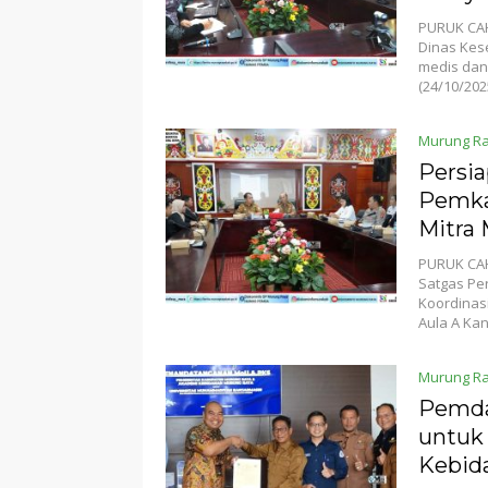
PURUK CAH
Dinas Kes
medis dan
(24/10/202
Murung R
Persia
Pemka
Mitra
PURUK CAH
Satgas Pe
Koordinasi
Aula A Ka
Murung R
Pemda
untuk
Kebid