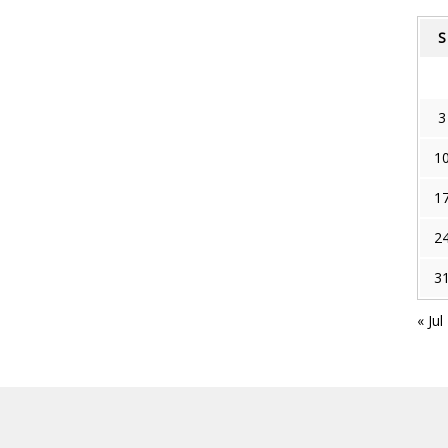
S
3
1
1
2
3
« Jul