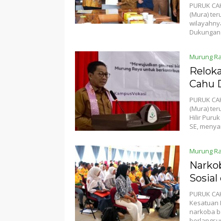
PURUK CAH
(Mura) ter
wilayahny
Dukungan 
Murung R
Reloka
Cahu 
PURUK CAH
(Mura) te
Hilir Puru
SE, meny
Murung R
Narko
Sosia
PURUK CAH
Kesatuan B
narkoba ba
berlangsu