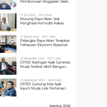
Pemborosan Anggaran Jalan
Kuala Kurun–Palangka Raya,
Hampir Tembus Rp 800 Miliar
31 Juli 2024
5935 Lihat
Murung Raya Akan Jadi
Penghasil Komoditi Kakao
21 Maret 2024
5657 Lihat
Palangka Raya Akan Terapkan
Pahlawan Ekonomi Nasional
10 November 2025
5472 Lihat
DPRD Katingan Ajak Generasi
Muda Terlibat Aktif Bangun
Daerah
16 September 2025
5454 Lihat
DPRD Gunung Mas Ajak
Kaum Muda Lirik Pertanian
Modern untuk Masa Depan
Agustus 2026