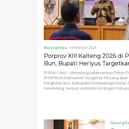
Murung Raya
16 Februari 2026
Porprov XIII Kalteng 2026 di 
Bun, Bupati Heriyus Targetka
Realistis untuk Murung Raya
PURUK CAHU – Menjelang pelaksanaan Pekan Ol
(PORPROV) Kalimantan Tengah ke XIII yang akan d
Pangkalan Bun, Kabupaten Kotawaringin Barat, 
mendatang, Heriyus optimistis kontingen Kabu
Murung R