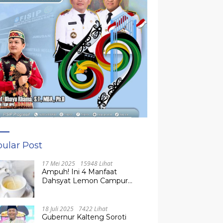
ular Post
17 Mei 2025
15948 Lihat
Ampuh! Ini 4 Manfaat
Dahsyat Lemon Campur
Madu untuk Kesehatan
Tubuh
18 Juli 2025
7422 Lihat
Gubernur Kalteng Soroti