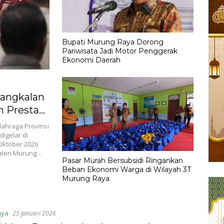
Bupati Murung Raya Dorong
Pariwisata Jadi Motor Penggerak
Ekonomi Daerah
Pangkalan
n Prestasi
ahraga Provinsi
igelar di
Oktober 2026
paten Murung…
Pasar Murah Bersubsidi Ringankan
Beban Ekonomi Warga di Wilayah 3T
Murung Raya
aya
25 Januari 2026