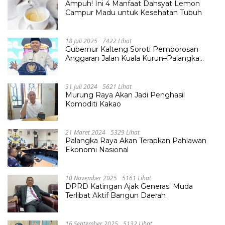
Ampuh! Ini 4 Manfaat Dahsyat Lemon
Campur Madu untuk Kesehatan Tubuh
18 Juli 2025
7422 Lihat
Gubernur Kalteng Soroti Pemborosan
Anggaran Jalan Kuala Kurun–Palangka
Raya, Hampir Tembus Rp 800 Miliar
31 Juli 2024
5621 Lihat
Murung Raya Akan Jadi Penghasil
Komoditi Kakao
21 Maret 2024
5329 Lihat
Palangka Raya Akan Terapkan Pahlawan
Ekonomi Nasional
10 November 2025
5161 Lihat
DPRD Katingan Ajak Generasi Muda
Terlibat Aktif Bangun Daerah
16 September 2025
5132 Lihat