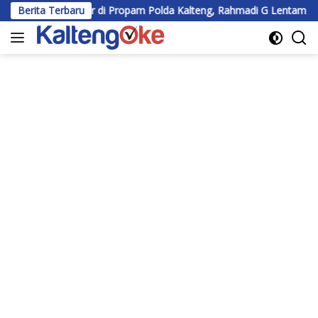
Langsung
lir di Propam Polda Kalteng, Rahmadi G Lentam Jalani Klarifikasi
Berita Terbaru
ke
konten