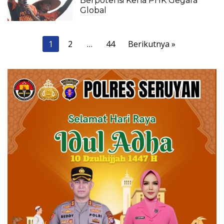
Berpotensi Kena PHK Gegara
Global
Paginasi
1
2
…
44
Berikutnya »
pos