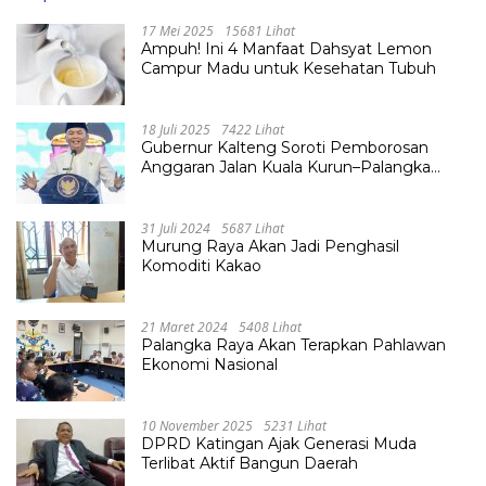
17 Mei 2025
15681 Lihat
Ampuh! Ini 4 Manfaat Dahsyat Lemon
Campur Madu untuk Kesehatan Tubuh
18 Juli 2025
7422 Lihat
Gubernur Kalteng Soroti Pemborosan
Anggaran Jalan Kuala Kurun–Palangka
Raya, Hampir Tembus Rp 800 Miliar
31 Juli 2024
5687 Lihat
Murung Raya Akan Jadi Penghasil
Komoditi Kakao
21 Maret 2024
5408 Lihat
Palangka Raya Akan Terapkan Pahlawan
Ekonomi Nasional
10 November 2025
5231 Lihat
DPRD Katingan Ajak Generasi Muda
Terlibat Aktif Bangun Daerah