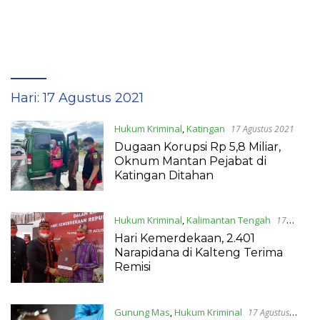
Hari:
17 Agustus 2021
Hukum Kriminal
,
Katingan
17 Agustus 2021
Dugaan Korupsi Rp 5,8 Miliar,
Oknum Mantan Pejabat di
Katingan Ditahan
Hukum Kriminal
,
Kalimantan Tengah
17
Agustus 2021
Hari Kemerdekaan, 2.401
Narapidana di Kalteng Terima
Remisi
Gunung Mas
,
Hukum Kriminal
17 Agustus