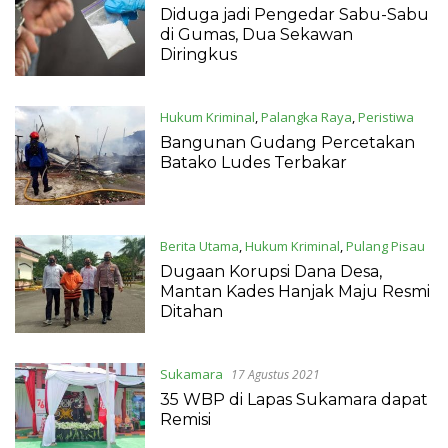
2021
Diduga jadi Pengedar Sabu-Sabu
di Gumas, Dua Sekawan
Diringkus
Hukum Kriminal
,
Palangka Raya
,
Peristiwa
17 Agustus 2021
Bangunan Gudang Percetakan
Batako Ludes Terbakar
Berita Utama
,
Hukum Kriminal
,
Pulang Pisau
17 Agustus 2021
Dugaan Korupsi Dana Desa,
Mantan Kades Hanjak Maju Resmi
Ditahan
Sukamara
17 Agustus 2021
35 WBP di Lapas Sukamara dapat
Remisi