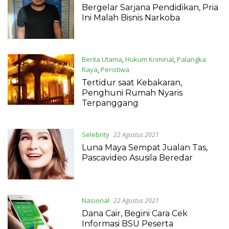
2021
Bergelar Sarjana Pendidikan, Pria
Ini Malah Bisnis Narkoba
Berita Utama
,
Hukum Kriminal
,
Palangka
Raya
,
Peristiwa
22 Agustus 2021
Tertidur saat Kebakaran,
Penghuni Rumah Nyaris
Terpanggang
Selebrity
22 Agustus 2021
Luna Maya Sempat Jualan Tas,
Pascavideo Asusila Beredar
Nasional
22 Agustus 2021
Dana Cair, Begini Cara Cek
Informasi BSU Peserta