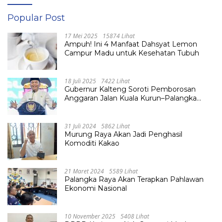
Popular Post
17 Mei 2025
15874 Lihat
Ampuh! Ini 4 Manfaat Dahsyat Lemon
Campur Madu untuk Kesehatan Tubuh
18 Juli 2025
7422 Lihat
Gubernur Kalteng Soroti Pemborosan
Anggaran Jalan Kuala Kurun–Palangka
Raya, Hampir Tembus Rp 800 Miliar
31 Juli 2024
5862 Lihat
Murung Raya Akan Jadi Penghasil
Komoditi Kakao
21 Maret 2024
5589 Lihat
Palangka Raya Akan Terapkan Pahlawan
Ekonomi Nasional
10 November 2025
5408 Lihat