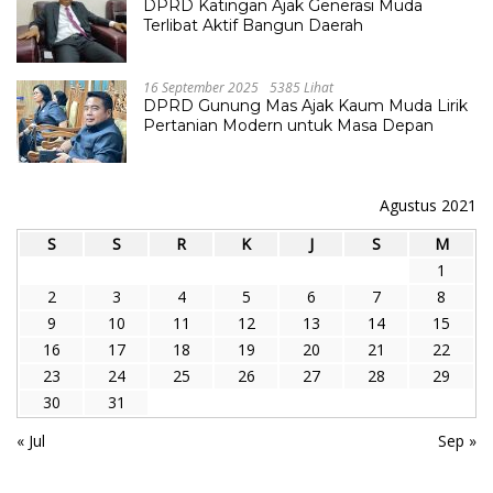
DPRD Katingan Ajak Generasi Muda
Terlibat Aktif Bangun Daerah
16 September 2025
5385 Lihat
DPRD Gunung Mas Ajak Kaum Muda Lirik
Pertanian Modern untuk Masa Depan
Agustus 2021
S
S
R
K
J
S
M
1
2
3
4
5
6
7
8
9
10
11
12
13
14
15
16
17
18
19
20
21
22
23
24
25
26
27
28
29
30
31
« Jul
Sep »