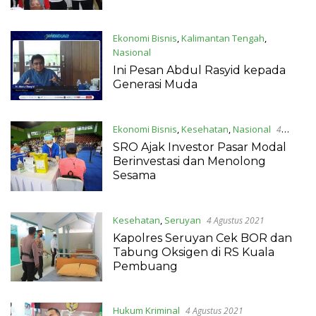
Ekonomi Bisnis
,
Kalimantan Tengah
,
Nasional
4 Agustus 2021
Ini Pesan Abdul Rasyid kepada
Generasi Muda
Ekonomi Bisnis
,
Kesehatan
,
Nasional
4
Agustus 2021
SRO Ajak Investor Pasar Modal
Berinvestasi dan Menolong
Sesama
Kesehatan
,
Seruyan
4 Agustus 2021
Kapolres Seruyan Cek BOR dan
Tabung Oksigen di RS Kuala
Pembuang
Hukum Kriminal
4 Agustus 2021