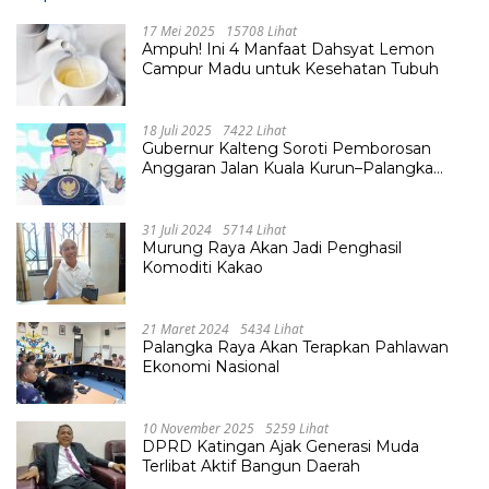
17 Mei 2025
15708 Lihat
Ampuh! Ini 4 Manfaat Dahsyat Lemon
Campur Madu untuk Kesehatan Tubuh
18 Juli 2025
7422 Lihat
Gubernur Kalteng Soroti Pemborosan
Anggaran Jalan Kuala Kurun–Palangka
Raya, Hampir Tembus Rp 800 Miliar
31 Juli 2024
5714 Lihat
Murung Raya Akan Jadi Penghasil
Komoditi Kakao
21 Maret 2024
5434 Lihat
Palangka Raya Akan Terapkan Pahlawan
Ekonomi Nasional
10 November 2025
5259 Lihat
DPRD Katingan Ajak Generasi Muda
Terlibat Aktif Bangun Daerah