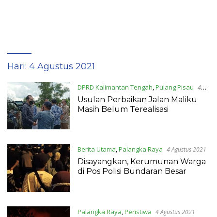
Hari:
4 Agustus 2021
DPRD Kalimantan Tengah
,
Pulang Pisau
4
Agustus 2021
Usulan Perbaikan Jalan Maliku
Masih Belum Terealisasi
Berita Utama
,
Palangka Raya
4 Agustus 2021
Disayangkan, Kerumunan Warga
di Pos Polisi Bundaran Besar
Palangka Raya
,
Peristiwa
4 Agustus 2021