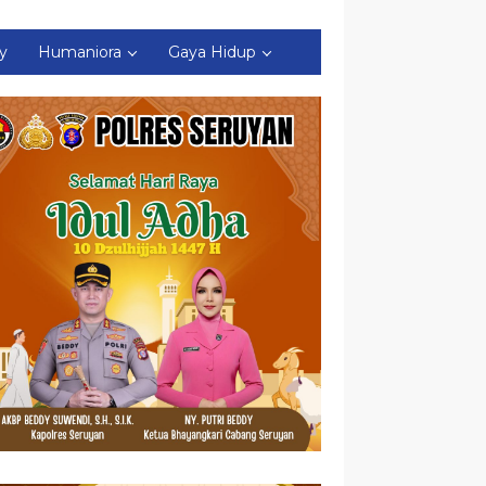
ty
Humaniora
Gaya Hidup