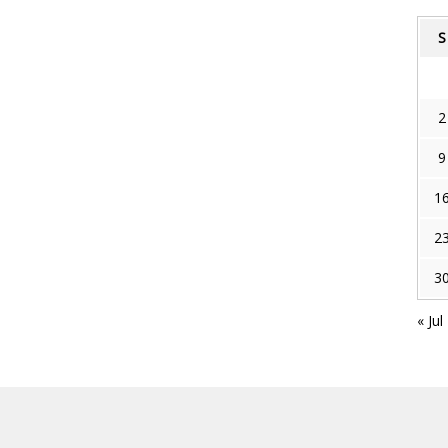
S
2
9
1
2
3
« Jul