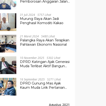
Pemborosan Anggaran Jalan
Kuala Kurun–Palangka Raya,
Hampir Tembus Rp 800 Miliar
31 Juli 2024
5757 Lihat
Murung Raya Akan Jadi
Penghasil Komoditi Kakao
21 Maret 2024
5480 Lihat
Palangka Raya Akan Terapkan
Pahlawan Ekonomi Nasional
10 November 2025
5302 Lihat
DPRD Katingan Ajak Generasi
Muda Terlibat Aktif Bangun
Daerah
16 September 2025
5271 Lihat
DPRD Gunung Mas Ajak
Kaum Muda Lirik Pertanian
Modern untuk Masa Depan
Agustus 2021