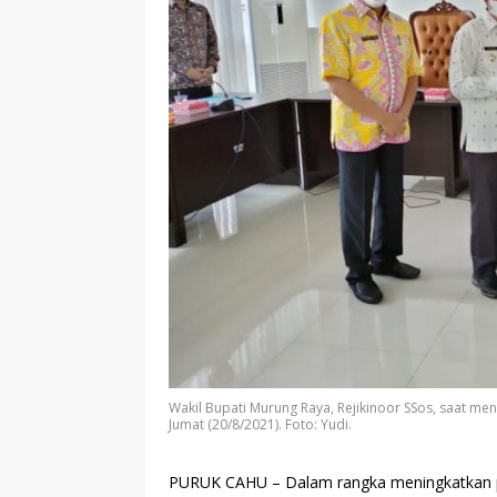
Wakil Bupati Murung Raya, Rejikinoor SSos, saat m
Jumat (20/8/2021). Foto: Yudi.
PURUK CAHU
– Dalam rangka meningkatkan p