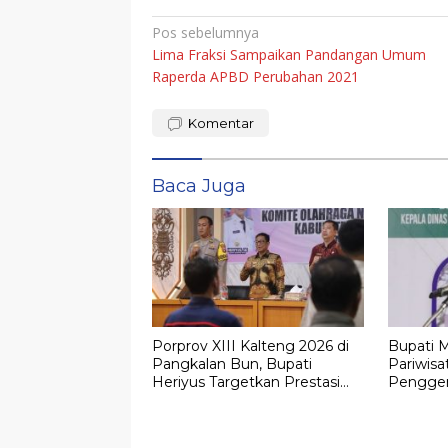
Navigasi
Pos sebelumnya
Lima Fraksi Sampaikan Pandangan Umum
pos
Raperda APBD Perubahan 2021
Komentar
Baca Juga
Porprov XIII Kalteng 2026 di
Bupati 
Pangkalan Bun, Bupati
Pariwisa
Heriyus Targetkan Prestasi
Pengger
Realistis untuk Murung Raya