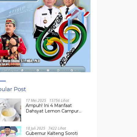
ular Post
17 Mei 2025
15756 Lihat
Ampuh! Ini 4 Manfaat
Dahsyat Lemon Campur
Madu untuk Kesehatan
Tubuh
18 Juli 2025
7422 Lihat
Gubernur Kalteng Soroti