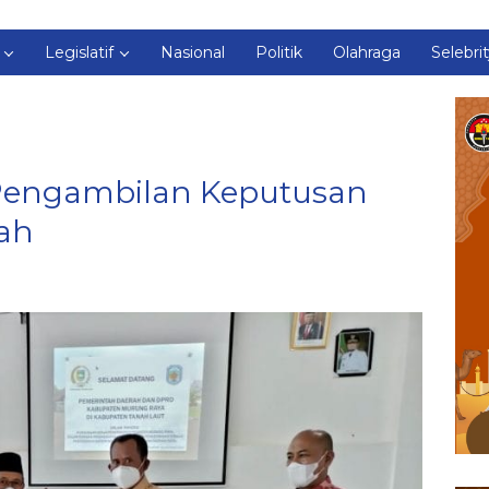
Legislatif
Nasional
Politik
Olahraga
Selebri
 Pengambilan Keputusan
ah