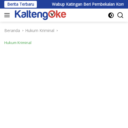
Langsung
mandau
Berita Terbaru
Wabup Katingan Beri Pembekalan Kontingen Jambor
ke
konten
Beranda
Hukum Kriminal
Hukum Kriminal