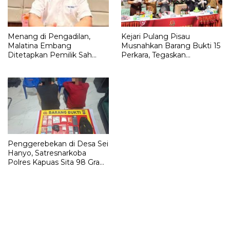
Menang di Pengadilan,
Kejari Pulang Pisau
Malatina Embang
Musnahkan Barang Bukti 15
Ditetapkan Pemilik Sah
Perkara, Tegaskan
Lahan Strategis di Belakang
Komitmen Eksekusi
Palangka Raya Mall
Hukum
Penggerebekan di Desa Sei
Hanyo, Satresnarkoba
Polres Kapuas Sita 98 Gram
Sabu