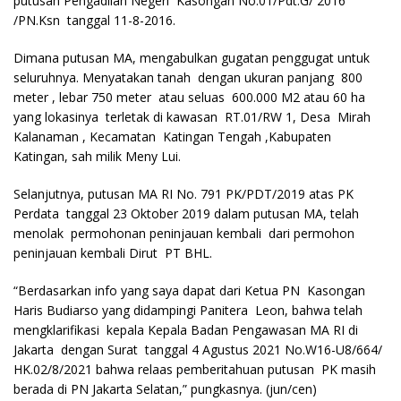
putusan Pengadilan Negeri Kasongan No.01/Pdt.G/ 2016
/PN.Ksn tanggal 11-8-2016.
Dimana putusan MA, mengabulkan gugatan penggugat untuk
seluruhnya. Menyatakan tanah dengan ukuran panjang 800
meter , lebar 750 meter atau seluas 600.000 M2 atau 60 ha
yang lokasinya terletak di kawasan RT.01/RW 1, Desa Mirah
Kalanaman , Kecamatan Katingan Tengah ,Kabupaten
Katingan, sah milik Meny Lui.
Selanjutnya, putusan MA RI No. 791 PK/PDT/2019 atas PK
Perdata tanggal 23 Oktober 2019 dalam putusan MA, telah
menolak permohonan peninjauan kembali dari permohon
peninjauan kembali Dirut PT BHL.
“Berdasarkan info yang saya dapat dari Ketua PN Kasongan
Haris Budiarso yang didampingi Panitera Leon, bahwa telah
mengklarifikasi kepala Kepala Badan Pengawasan MA RI di
Jakarta dengan Surat tanggal 4 Agustus 2021 No.W16-U8/664/
HK.02/8/2021 bahwa relaas pemberitahuan putusan PK masih
berada di PN Jakarta Selatan,” pungkasnya.
(jun/cen)