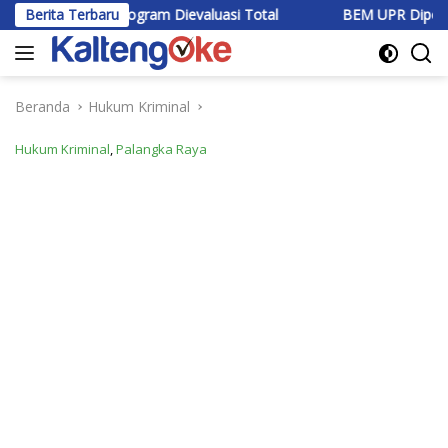
Langsung
 Program Dievaluasi Total
Berita Terbaru
BEM UPR Dipercaya Jadi Koordin
ke
konten
Beranda
Hukum Kriminal
Hukum Kriminal
,
Palangka Raya