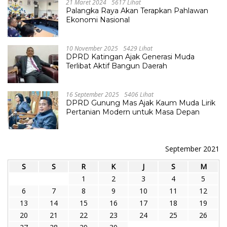
21 Maret 2024
5617 Lihat
Palangka Raya Akan Terapkan Pahlawan
Ekonomi Nasional
10 November 2025
5429 Lihat
DPRD Katingan Ajak Generasi Muda
Terlibat Aktif Bangun Daerah
16 September 2025
5406 Lihat
DPRD Gunung Mas Ajak Kaum Muda Lirik
Pertanian Modern untuk Masa Depan
September 2021
S
S
R
K
J
S
M
1
2
3
4
5
6
7
8
9
10
11
12
13
14
15
16
17
18
19
20
21
22
23
24
25
26