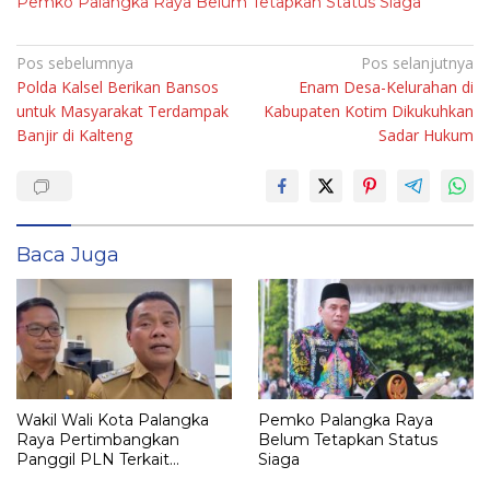
Pemko Palangka Raya Belum Tetapkan Status Siaga
Navigasi
Pos sebelumnya
Pos selanjutnya
Polda Kalsel Berikan Bansos
Enam Desa-Kelurahan di
pos
untuk Masyarakat Terdampak
Kabupaten Kotim Dikukuhkan
Banjir di Kalteng
Sadar Hukum
Baca Juga
Wakil Wali Kota Palangka
Pemko Palangka Raya
Raya Pertimbangkan
Belum Tetapkan Status
Panggil PLN Terkait
Siaga
Pemadaman Listrik