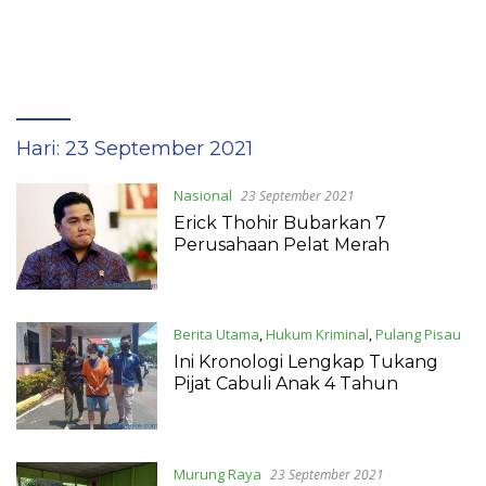
Hari:
23 September 2021
Nasional
23 September 2021
Erick Thohir Bubarkan 7
Perusahaan Pelat Merah
Berita Utama
,
Hukum Kriminal
,
Pulang Pisau
23 September 2021
Ini Kronologi Lengkap Tukang
Pijat Cabuli Anak 4 Tahun
Murung Raya
23 September 2021