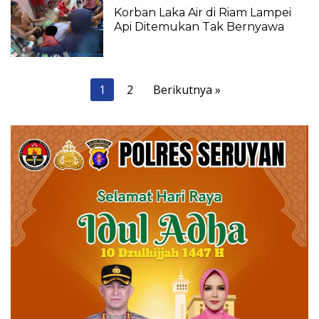
September 2021
Korban Laka Air di Riam Lampei
Api Ditemukan Tak Bernyawa
Paginasi
1
2
Berikutnya »
pos