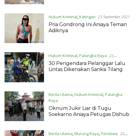
Hukum Kriminal
,
Katingan
23 September 2021
Pria Gondrong Ini Aniaya Teman
Adiknya
Hukum Kriminal
,
Palangka Raya
23
September 2021
30 Pengendara Pelanggar Lalu
Lintas Dikenakan Sanksi Tilang
Berita Utama
,
Hukum Kriminal
,
Palangka
Raya
23 September 2021
Oknum Jukir Liar di Tugu
Soekarno Aniaya Petugas Dishub
Berita Utama
,
Murung Raya
,
Peristiwa
23