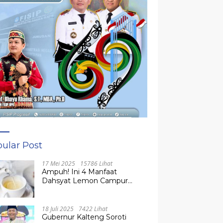
ular Post
17 Mei 2025
15786 Lihat
Ampuh! Ini 4 Manfaat
Dahsyat Lemon Campur
Madu untuk Kesehatan
Tubuh
18 Juli 2025
7422 Lihat
Gubernur Kalteng Soroti