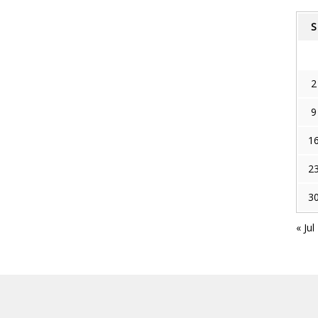
S
2
9
1
2
3
« Jul