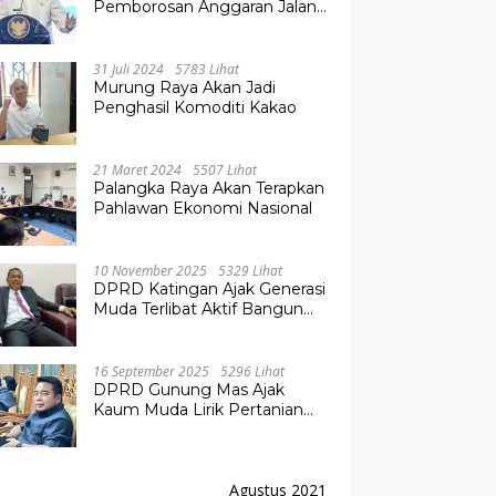
Pemborosan Anggaran Jalan
Kuala Kurun–Palangka Raya,
Hampir Tembus Rp 800 Miliar
31 Juli 2024
5783 Lihat
Murung Raya Akan Jadi
Penghasil Komoditi Kakao
21 Maret 2024
5507 Lihat
Palangka Raya Akan Terapkan
Pahlawan Ekonomi Nasional
10 November 2025
5329 Lihat
DPRD Katingan Ajak Generasi
Muda Terlibat Aktif Bangun
Daerah
16 September 2025
5296 Lihat
DPRD Gunung Mas Ajak
Kaum Muda Lirik Pertanian
Modern untuk Masa Depan
Agustus 2021