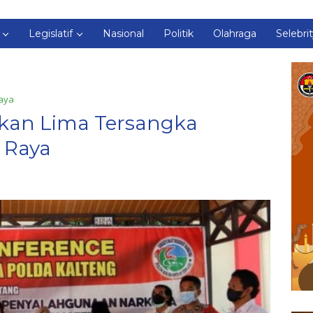
Legislatif
Nasional
Politik
Olahraga
Selebri
aya
kan Lima Tersangka
 Raya