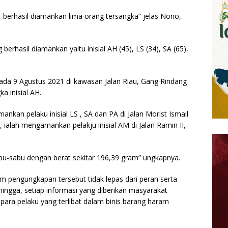
n, berhasil diamankan lima orang tersangka” jelas Nono,
erhasil diamankan yaitu inisial AH (45), LS (34), SA (65),
ada 9 Agustus 2021 di kawasan Jalan Riau, Gang Rindang
a inisial AH.
nkan pelaku inisial LS , SA dan PA di Jalan Morist Ismail
 ialah mengamankan pelakju inisial AM di Jalan Ramin II,
bu-sabu dengan berat sekitar 196,39 gram” ungkapnya.
m pengungkapan tersebut tidak lepas dari peran serta
ngga, setiap informasi yang diberikan masyarakat
 para pelaku yang terlibat dalam binis barang haram