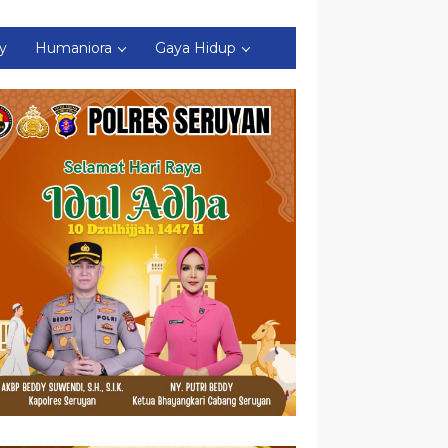
ty
Humaniora
Gaya Hidup