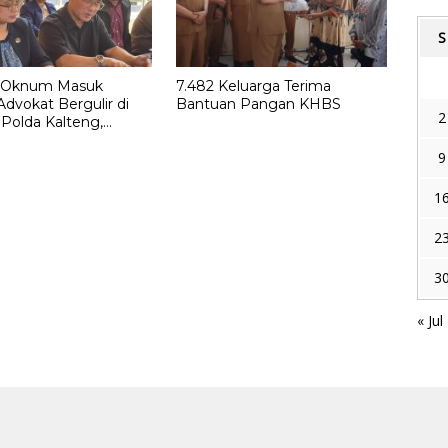
S
 Oknum Masuk
7.482 Keluarga Terima
dvokat Bergulir di
Bantuan Pangan KHBS
2
Polda Kalteng,
 G Lentam Jalani
9
i
1
2
3
« Jul