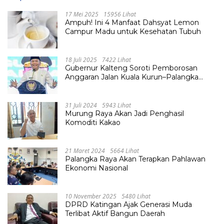
17 Mei 2025
15956 Lihat
Ampuh! Ini 4 Manfaat Dahsyat Lemon
Campur Madu untuk Kesehatan Tubuh
18 Juli 2025
7422 Lihat
Gubernur Kalteng Soroti Pemborosan
Anggaran Jalan Kuala Kurun–Palangka
Raya, Hampir Tembus Rp 800 Miliar
31 Juli 2024
5943 Lihat
Murung Raya Akan Jadi Penghasil
Komoditi Kakao
21 Maret 2024
5664 Lihat
Palangka Raya Akan Terapkan Pahlawan
Ekonomi Nasional
10 November 2025
5480 Lihat
DPRD Katingan Ajak Generasi Muda
Terlibat Aktif Bangun Daerah