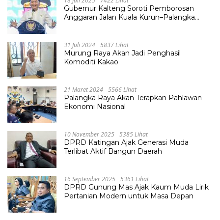
18 Juli 2025
7422 Lihat
Gubernur Kalteng Soroti Pemborosan
Anggaran Jalan Kuala Kurun–Palangka
Raya, Hampir Tembus Rp 800 Miliar
31 Juli 2024
5837 Lihat
Murung Raya Akan Jadi Penghasil
Komoditi Kakao
21 Maret 2024
5566 Lihat
Palangka Raya Akan Terapkan Pahlawan
Ekonomi Nasional
10 November 2025
5385 Lihat
DPRD Katingan Ajak Generasi Muda
Terlibat Aktif Bangun Daerah
16 September 2025
5361 Lihat
DPRD Gunung Mas Ajak Kaum Muda Lirik
Pertanian Modern untuk Masa Depan