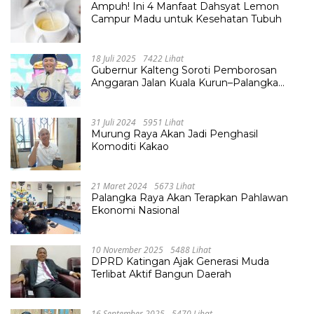
Ampuh! Ini 4 Manfaat Dahsyat Lemon
Campur Madu untuk Kesehatan Tubuh
18 Juli 2025
7422 Lihat
Gubernur Kalteng Soroti Pemborosan
Anggaran Jalan Kuala Kurun–Palangka
Raya, Hampir Tembus Rp 800 Miliar
31 Juli 2024
5951 Lihat
Murung Raya Akan Jadi Penghasil
Komoditi Kakao
21 Maret 2024
5673 Lihat
Palangka Raya Akan Terapkan Pahlawan
Ekonomi Nasional
10 November 2025
5488 Lihat
DPRD Katingan Ajak Generasi Muda
Terlibat Aktif Bangun Daerah
16 September 2025
5470 Lihat