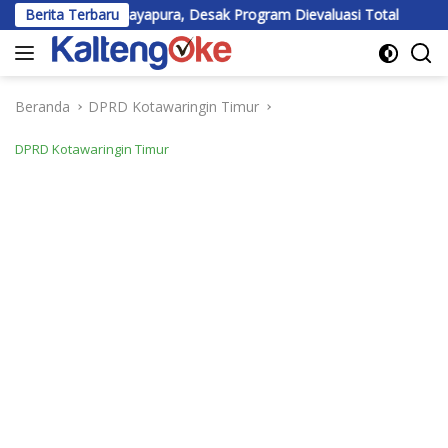
Langsung
i Jayapura, Desak Program Dievaluasi Total
Berita Terbaru
BEM UPR Diper
ke
konten
Beranda
DPRD Kotawaringin Timur
DPRD Kotawaringin Timur