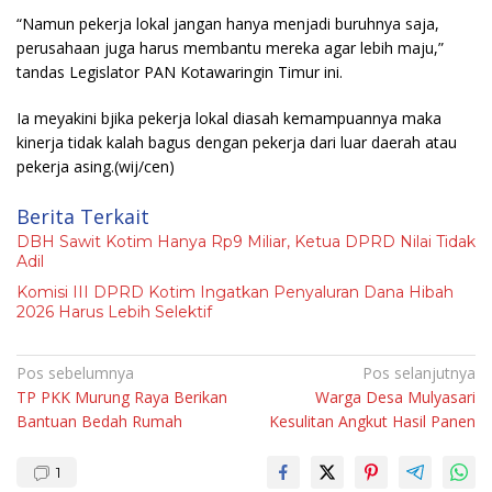
“Namun pekerja lokal jangan hanya menjadi buruhnya saja,
perusahaan juga harus membantu mereka agar lebih maju,”
tandas Legislator PAN Kotawaringin Timur ini.
Ia meyakini bjika pekerja lokal diasah kemampuannya maka
kinerja tidak kalah bagus dengan pekerja dari luar daerah atau
pekerja asing.
(wij/cen)
Berita Terkait
DBH Sawit Kotim Hanya Rp9 Miliar, Ketua DPRD Nilai Tidak
Adil
Komisi III DPRD Kotim Ingatkan Penyaluran Dana Hibah
2026 Harus Lebih Selektif
Navigasi
Pos sebelumnya
Pos selanjutnya
TP PKK Murung Raya Berikan
Warga Desa Mulyasari
pos
Bantuan Bedah Rumah
Kesulitan Angkut Hasil Panen
1