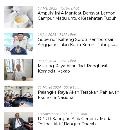
17 Mei 2025
15796 Lihat
Ampuh! Ini 4 Manfaat Dahsyat Lemon
Campur Madu untuk Kesehatan Tubuh
18 Juli 2025
7422 Lihat
Gubernur Kalteng Soroti Pemborosan
Anggaran Jalan Kuala Kurun–Palangka
Raya, Hampir Tembus Rp 800 Miliar
31 Juli 2024
5790 Lihat
Murung Raya Akan Jadi Penghasil
Komoditi Kakao
21 Maret 2024
5516 Lihat
Palangka Raya Akan Terapkan Pahlawan
Ekonomi Nasional
10 November 2025
5339 Lihat
DPRD Katingan Ajak Generasi Muda
Terlibat Aktif Bangun Daerah