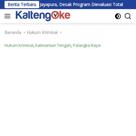
Langsung
 di Jayapura, Desak Program Dievaluasi Total
Berita Terbaru
BEM UPR Dip
ke
konten
Beranda
Hukum Kriminal
Hukum Kriminal
,
Kalimantan Tengah
,
Palangka Raya