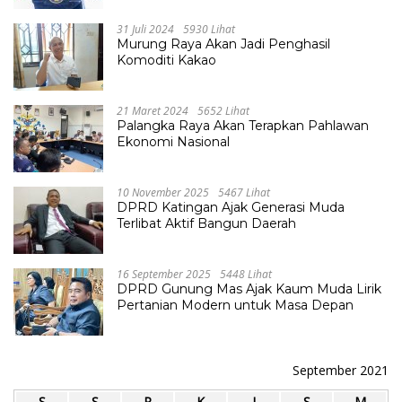
31 Juli 2024
5930 Lihat
Murung Raya Akan Jadi Penghasil
Komoditi Kakao
21 Maret 2024
5652 Lihat
Palangka Raya Akan Terapkan Pahlawan
Ekonomi Nasional
10 November 2025
5467 Lihat
DPRD Katingan Ajak Generasi Muda
Terlibat Aktif Bangun Daerah
16 September 2025
5448 Lihat
DPRD Gunung Mas Ajak Kaum Muda Lirik
Pertanian Modern untuk Masa Depan
September 2021
S
S
R
K
J
S
M