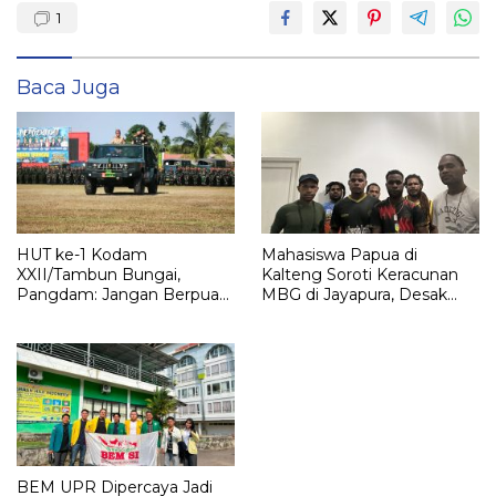
1
Baca Juga
HUT ke-1 Kodam
Mahasiswa Papua di
XXII/Tambun Bungai,
Kalteng Soroti Keracunan
Pangdam: Jangan Berpuas
MBG di Jayapura, Desak
Diri, Terus Asah
Program Dievaluasi Total
Kemampuan
BEM UPR Dipercaya Jadi