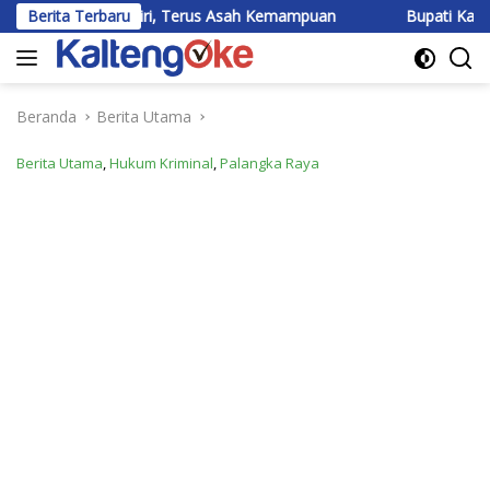
Langsung
Diri, Terus Asah Kemampuan
Berita Terbaru
Bupati Katingan Tegaskan 
ke
konten
Beranda
Berita Utama
Berita Utama
,
Hukum Kriminal
,
Palangka Raya