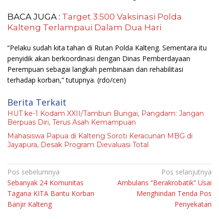
BACA JUGA :
Target 3.500 Vaksinasi Polda
Kalteng Terlampaui Dalam Dua Hari
“Pelaku sudah kita tahan di Rutan Polda Kalteng. Sementara itu
penyidik akan berkoordinasi dengan Dinas Pemberdayaan
Perempuan sebagai langkah pembinaan dan rehabilitasi
terhadap korban,” tutupnya.
(rdo/cen)
Berita Terkait
HUT ke-1 Kodam XXII/Tambun Bungai, Pangdam: Jangan
Berpuas Diri, Terus Asah Kemampuan
Mahasiswa Papua di Kalteng Soroti Keracunan MBG di
Jayapura, Desak Program Dievaluasi Total
Navigasi
Pos sebelumnya
Pos selanjutnya
Sebanyak 24 Komunitas
Ambulans “Berakrobatik” Usai
pos
Tagana KITA Bantu Korban
Menghindari Tenda Pos
Banjir Kalteng
Penyekatan