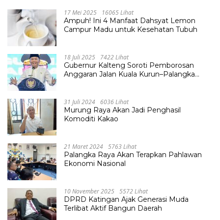
17 Mei 2025
16065 Lihat
Ampuh! Ini 4 Manfaat Dahsyat Lemon
Campur Madu untuk Kesehatan Tubuh
18 Juli 2025
7422 Lihat
Gubernur Kalteng Soroti Pemborosan
Anggaran Jalan Kuala Kurun–Palangka
Raya, Hampir Tembus Rp 800 Miliar
31 Juli 2024
6036 Lihat
Murung Raya Akan Jadi Penghasil
Komoditi Kakao
21 Maret 2024
5763 Lihat
Palangka Raya Akan Terapkan Pahlawan
Ekonomi Nasional
10 November 2025
5572 Lihat
DPRD Katingan Ajak Generasi Muda
Terlibat Aktif Bangun Daerah