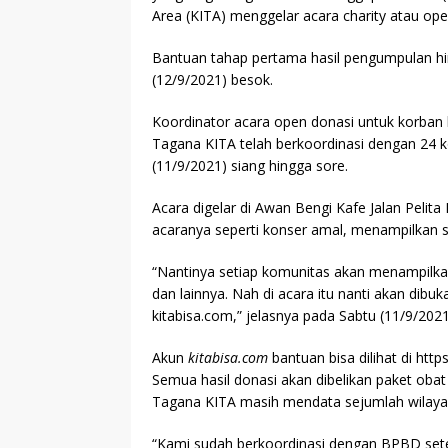
Area (KITA) menggelar acara charity atau open
Bantuan tahap pertama hasil pengumpulan hi
(12/9/2021) besok.
Koordinator acara open donasi untuk korban 
Tagana KITA telah berkoordinasi dengan 24 
(11/9/2021) siang hingga sore.
Acara digelar di Awan Bengi Kafe Jalan Pel
acaranya seperti konser amal, menampilkan s
“Nantinya setiap komunitas akan menampilkan
dan lainnya. Nah di acara itu nanti akan dibu
kitabisa.com,” jelasnya pada Sabtu (11/9/2021
Akun
kitabisa.com
bantuan bisa dilihat di http
Semua hasil donasi akan dibelikan paket ob
Tagana KITA masih mendata sejumlah wilayah
“Kami sudah berkoordinasi dengan BPBD set