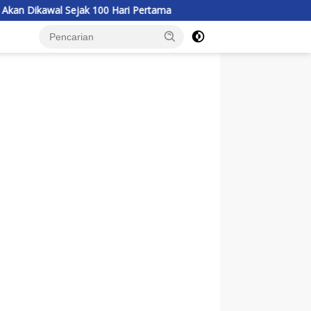
 100 Hari Pertama
Bupati Tekankan Tidak Ada Lagi Praktek