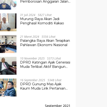
Pemborosan Anggaran Jalan
Kuala Kurun–Palangka Raya,
Hampir Tembus Rp 800 Miliar
31 Juli 2024
5827 Lihat
Murung Raya Akan Jadi
Penghasil Komoditi Kakao
21 Maret 2024
5556 Lihat
Palangka Raya Akan Terapkan
Pahlawan Ekonomi Nasional
10 November 2025
5373 Lihat
DPRD Katingan Ajak Generasi
Muda Terlibat Aktif Bangun
Daerah
16 September 2025
5348 Lihat
DPRD Gunung Mas Ajak
Kaum Muda Lirik Pertanian
Modern untuk Masa Depan
September 2021