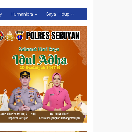
ty
Humaniora
Gaya Hidup