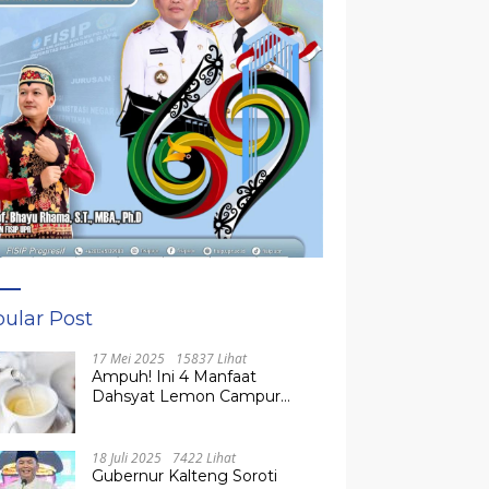
ular Post
17 Mei 2025
15837 Lihat
Ampuh! Ini 4 Manfaat
Dahsyat Lemon Campur
Madu untuk Kesehatan
Tubuh
18 Juli 2025
7422 Lihat
Gubernur Kalteng Soroti