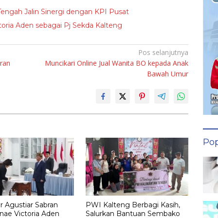
ngah Jalin Sinergi dengan KPI Pusat
toria Aden sebagai Pj Sekda Kalteng
Pos selanjutnya
aran
Muncikari Online Jual Wanita BO kepada Anak
Bawah Umur
Pop
 Agustiar Sabran
PWI Kalteng Berbagi Kasih,
inae Victoria Aden
Salurkan Bantuan Sembako