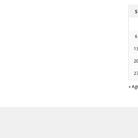
S
6
1
2
2
« Ag