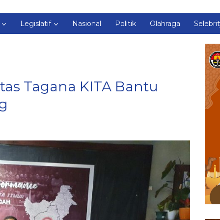
Legislatif
Nasional
Politik
Olahraga
Selebri
tas Tagana KITA Bantu
ng