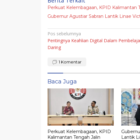
Berita Terkait
Perkuat Kelembagaan, KPID Kalimantan Te
Gubernur Agustiar Sabran Lantik Linae Vic
Navigasi
Pos sebelumnya
Pentingnya Keahlian Digital Dalam Pembelaj
pos
Daring
1
Komentar
Baca Juga
Perkuat Kelembagaan, KPID
Gubernur
Kalimantan Tengah Jalin
Lantik L