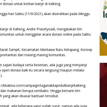
 donasi untuk korban banjir di Kalteng.
ngga hari Sabtu (11/9/2021) akan diserahkan pada Minggu
banjir di Kalteng, Andre Prasetyoadi, mengatakan tim
komunitas untuk menggelar acara donasi online pada Sabtu
ita Barat Sampit, Kecamatan Mentawa Baru Ketapang. Konsep
pontanitas dari masing masing komunitas.
 sajian budaya serta kesenian, ada juga yang menyanyi
ka open donasi baik itu secara langsung maupun melalui
).
s://kitabisa.com/campaign/taganakitapedulibanjirkalteng.
at dan makanan berupa sembako. Hingga kemarin tim
 yang akan disasar bantuan tersebut.
empat, ada beberapa yang sudah surut, namun ada juga