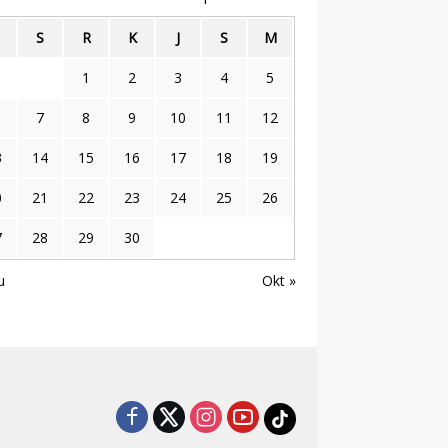
S
R
K
J
S
M
1
2
3
4
5
7
8
9
10
11
12
3
14
15
16
17
18
19
0
21
22
23
24
25
26
7
28
29
30
u
Okt »