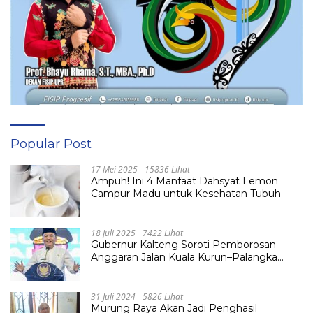
Popular Post
17 Mei 2025
15836 Lihat
Ampuh! Ini 4 Manfaat Dahsyat Lemon
Campur Madu untuk Kesehatan Tubuh
18 Juli 2025
7422 Lihat
Gubernur Kalteng Soroti Pemborosan
Anggaran Jalan Kuala Kurun–Palangka
Raya, Hampir Tembus Rp 800 Miliar
31 Juli 2024
5826 Lihat
Murung Raya Akan Jadi Penghasil