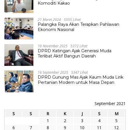
Komoditi Kakao
21 Maret 2024
5555 Lihat
Palangka Raya Akan Terapkan Pahlawan
Ekonomi Nasional
10 November 2025
5372 Lihat
DPRD Katingan Ajak Generasi Muda
Terlibat Aktif Bangun Daerah
16 September 2025
5347 Lihat
DPRD Gunung Mas Ajak Kaum Muda Lirik
Pertanian Modern untuk Masa Depan
September 2021
S
S
R
K
J
S
M
1
2
3
4
5
6
7
8
9
10
11
12