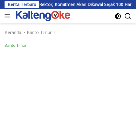
Langsung
on Rektor, Komitmen Akan Dikawal Sejak 100 Hari Pertama
Berita Terbaru
ke
konten
Beranda
Barito Timur
Barito Timur