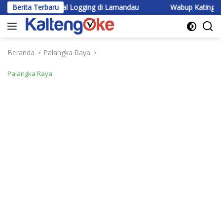
Langsung
k Ilegal Logging di Lamandau
Berita Terbaru
Wabup Katingan Beri Pembeka
ke
konten
Beranda
Palangka Raya
Palangka Raya