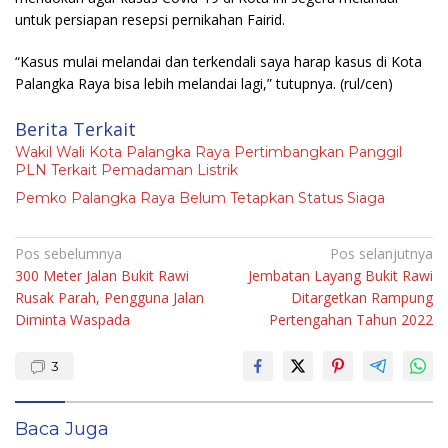
untuk persiapan resepsi pernikahan Fairid.
“Kasus mulai melandai dan terkendali saya harap kasus di Kota
Palangka Raya bisa lebih melandai lagi,” tutupnya.
(rul/cen)
Berita Terkait
Wakil Wali Kota Palangka Raya Pertimbangkan Panggil
PLN Terkait Pemadaman Listrik
Pemko Palangka Raya Belum Tetapkan Status Siaga
Navigasi
Pos sebelumnya
Pos selanjutnya
300 Meter Jalan Bukit Rawi
Jembatan Layang Bukit Rawi
pos
Rusak Parah, Pengguna Jalan
Ditargetkan Rampung
Diminta Waspada
Pertengahan Tahun 2022
3
Baca Juga