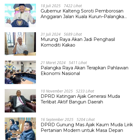
18 Juli 2025
7422 Lihat
Gubernur Kalteng Soroti Pemborosan
Anggaran Jalan Kuala Kurun–Palangka
Raya, Hampir Tembus Rp 800 Miliar
31 Juli 2024
5689 Lihat
Murung Raya Akan Jadi Penghasil
Komoditi Kakao
21 Maret 2024
5411 Lihat
Palangka Raya Akan Terapkan Pahlawan
Ekonomi Nasional
10 November 2025
5233 Lihat
DPRD Katingan Ajak Generasi Muda
Terlibat Aktif Bangun Daerah
16 September 2025
5204 Lihat
DPRD Gunung Mas Ajak Kaum Muda Lirik
Pertanian Modern untuk Masa Depan