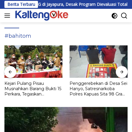
Langsung
an MBG di Jayapura, Desak Program Dievaluasi Total
Berita Terbaru
BEM U
ke
konten
#bahitom
Kejari Pulang Pisau
Penggerebekan di Desa Sei
Musnahkan Barang Bukti 15
Hanyo, Satresnarkoba
Perkara, Tegaskan
Polres Kapuas Sita 98 Gram
Komitmen Eksekusi
Sabu
Hukum