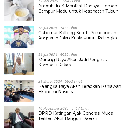
17 Mei 2025
15943 Lihat
Ampuh! Ini 4 Manfaat Dahsyat Lemon
Campur Madu untuk Kesehatan Tubuh
18 Juli 2025
7422 Lihat
Gubernur Kalteng Soroti Pemborosan
Anggaran Jalan Kuala Kurun–Palangka
Raya, Hampir Tembus Rp 800 Miliar
31 Juli 2024
5930 Lihat
Murung Raya Akan Jadi Penghasil
Komoditi Kakao
21 Maret 2024
5652 Lihat
Palangka Raya Akan Terapkan Pahlawan
Ekonomi Nasional
10 November 2025
5467 Lihat
DPRD Katingan Ajak Generasi Muda
Terlibat Aktif Bangun Daerah