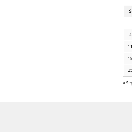
S
4
1
1
2
« Se