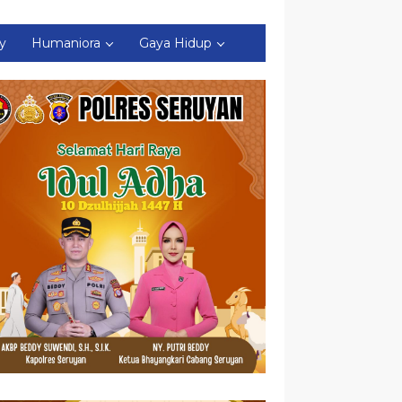
ty
Humaniora
Gaya Hidup