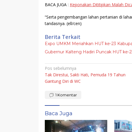
BACA JUGA :
Keponakan Dititipkan Malah Dic
“Serta pengembangan lahan pertanian di laha
tandasnya.
(ell/cen)
Berita Terkait
Expo UMKM Meriahkan HUT ke-23 Kabupa
Gubernur Kalteng Hadiri Puncak HUT ke-2
Navigasi
Pos sebelumnya
Tak Direstui, Sakti Hati, Pemuda 19 Tahun
pos
Gantung Diri di WC
1
Komentar
Baca Juga