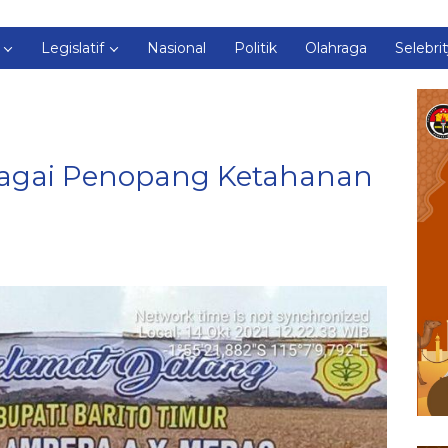
Legislatif
Nasional
Politik
Olahraga
Selebri
bagai Penopang Ketahanan