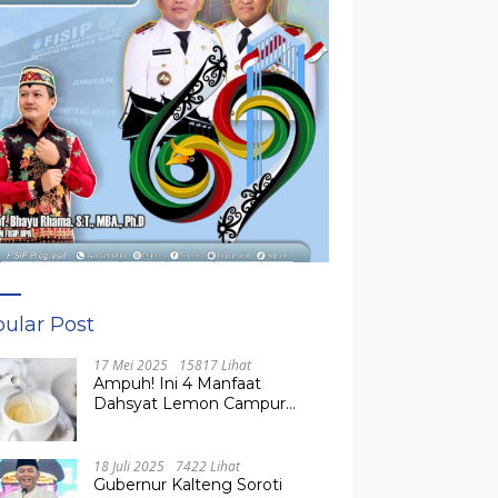
ular Post
17 Mei 2025
15817 Lihat
Ampuh! Ini 4 Manfaat
Dahsyat Lemon Campur
Madu untuk Kesehatan
Tubuh
18 Juli 2025
7422 Lihat
Gubernur Kalteng Soroti