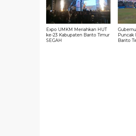
Expo UMKM Meriahkan HUT
Gubernur
ke-23 Kabupaten Barito Timur
Puncak 
SEGAH
Barito T