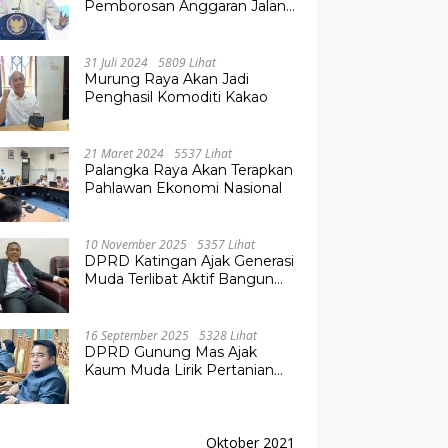
Pemborosan Anggaran Jalan
Kuala Kurun–Palangka Raya,
Hampir Tembus Rp 800 Miliar
31 Juli 2024
5809 Lihat
Murung Raya Akan Jadi
Penghasil Komoditi Kakao
21 Maret 2024
5537 Lihat
Palangka Raya Akan Terapkan
Pahlawan Ekonomi Nasional
10 November 2025
5357 Lihat
DPRD Katingan Ajak Generasi
Muda Terlibat Aktif Bangun
Daerah
16 September 2025
5328 Lihat
DPRD Gunung Mas Ajak
Kaum Muda Lirik Pertanian
Modern untuk Masa Depan
Oktober 2021