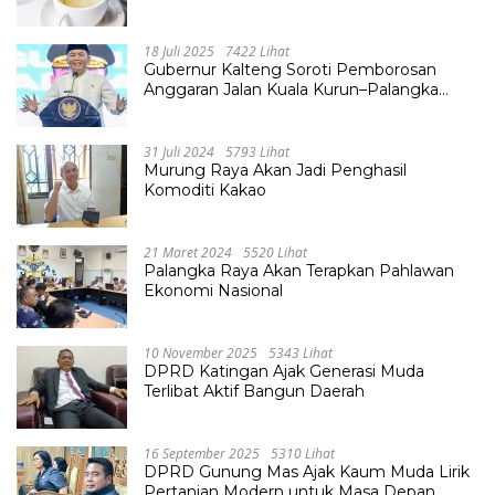
18 Juli 2025
7422 Lihat
Gubernur Kalteng Soroti Pemborosan
Anggaran Jalan Kuala Kurun–Palangka
Raya, Hampir Tembus Rp 800 Miliar
31 Juli 2024
5793 Lihat
Murung Raya Akan Jadi Penghasil
Komoditi Kakao
21 Maret 2024
5520 Lihat
Palangka Raya Akan Terapkan Pahlawan
Ekonomi Nasional
10 November 2025
5343 Lihat
DPRD Katingan Ajak Generasi Muda
Terlibat Aktif Bangun Daerah
16 September 2025
5310 Lihat
DPRD Gunung Mas Ajak Kaum Muda Lirik
Pertanian Modern untuk Masa Depan