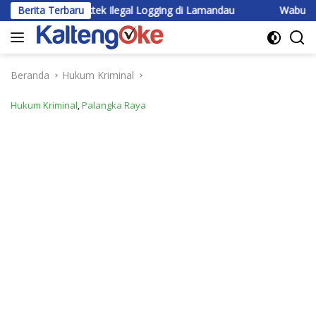
Langsung
 Praktek Ilegal Logging di Lamandau
Berita Terbaru
Wabup Katingan Beri 
ke
konten
Beranda
Hukum Kriminal
Hukum Kriminal
,
Palangka Raya