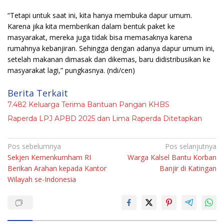
“Tetapi untuk saat ini, kita hanya membuka dapur umum.
Karena jika kita memberikan dalam bentuk paket ke
masyarakat, mereka juga tidak bisa memasaknya karena
rumahnya kebanjiran. Sehingga dengan adanya dapur umum ini,
setelah makanan dimasak dan dikemas, baru didistribusikan ke
masyarakat lagi,” pungkasnya.
(ndi/cen)
Berita Terkait
7.482 Keluarga Terima Bantuan Pangan KHBS
Raperda LPJ APBD 2025 dan Lima Raperda Ditetapkan
Navigasi
Pos sebelumnya
Pos selanjutnya
Sekjen Kemenkumham RI
Warga Kalsel Bantu Korban
pos
Berikan Arahan kepada Kantor
Banjir di Katingan
Wilayah se-Indonesia