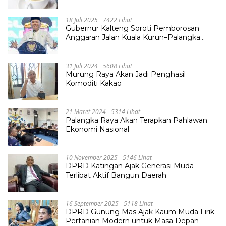
18 Juli 2025
7422 Lihat
Gubernur Kalteng Soroti Pemborosan
Anggaran Jalan Kuala Kurun–Palangka
Raya, Hampir Tembus Rp 800 Miliar
31 Juli 2024
5608 Lihat
Murung Raya Akan Jadi Penghasil
Komoditi Kakao
21 Maret 2024
5314 Lihat
Palangka Raya Akan Terapkan Pahlawan
Ekonomi Nasional
10 November 2025
5146 Lihat
DPRD Katingan Ajak Generasi Muda
Terlibat Aktif Bangun Daerah
16 September 2025
5118 Lihat
DPRD Gunung Mas Ajak Kaum Muda Lirik
Pertanian Modern untuk Masa Depan