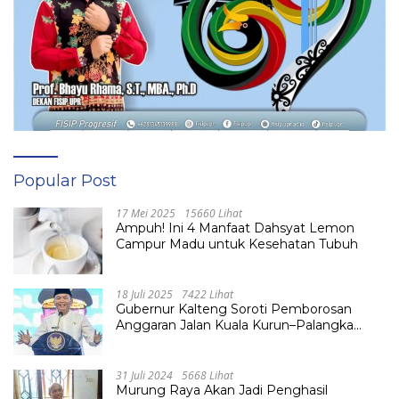
Popular Post
17 Mei 2025
15660 Lihat
Ampuh! Ini 4 Manfaat Dahsyat Lemon
Campur Madu untuk Kesehatan Tubuh
18 Juli 2025
7422 Lihat
Gubernur Kalteng Soroti Pemborosan
Anggaran Jalan Kuala Kurun–Palangka
Raya, Hampir Tembus Rp 800 Miliar
31 Juli 2024
5668 Lihat
Murung Raya Akan Jadi Penghasil