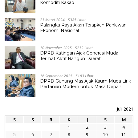
Komoditi Kakao
21 Maret 2024
5385 Lihat
Palangka Raya Akan Terapkan Pahlawan
Ekonomi Nasional
10 November 2025
5212 Lihat
DPRD Katingan Ajak Generasi Muda
Terlibat Aktif Bangun Daerah
16 September 2025
5183 Lihat
DPRD Gunung Mas Ajak Kaum Muda Lirik
Pertanian Modern untuk Masa Depan
Juli 2021
S
S
R
K
J
S
M
1
2
3
4
5
6
7
8
9
10
11