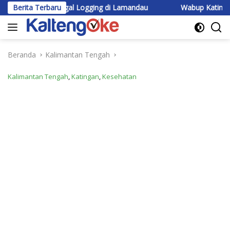
Langsung
tek Ilegal Logging di Lamandau
Berita Terbaru
Wabup Katingan Beri Pembe
ke
konten
Beranda
Kalimantan Tengah
Kalimantan Tengah
,
Katingan
,
Kesehatan