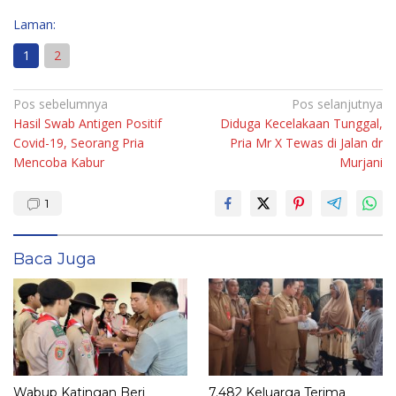
Laman:
1
2
Navigasi
Pos sebelumnya
Pos selanjutnya
Hasil Swab Antigen Positif
Diduga Kecelakaan Tunggal,
pos
Covid-19, Seorang Pria
Pria Mr X Tewas di Jalan dr
Mencoba Kabur
Murjani
1
Baca Juga
Wabup Katingan Beri
7.482 Keluarga Terima