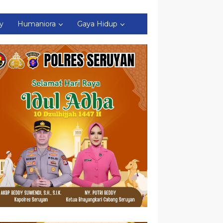
ty
Humaniora
Gaya Hidup