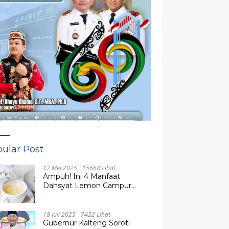
ular Post
17 Mei 2025
15668 Lihat
Ampuh! Ini 4 Manfaat
Dahsyat Lemon Campur
Madu untuk Kesehatan
Tubuh
18 Juli 2025
7422 Lihat
Gubernur Kalteng Soroti