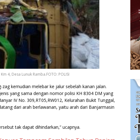
n, Km 4, Desa Lunuk Ramba.FOTO: POLISI
g-zag kemudian melebar ke jalur sebelah kanan jalan.
 jenis yang sama dengan nomor polisi KH 8304 DM yang
Manyar IV No. 309,RT05,RW012, Kelurahan Bukit Tunggal,
tang dari arah berlawanan, yaitu arah dari Banjarmasin
ersebut tak dapat dihindarkan,” ucapnya.