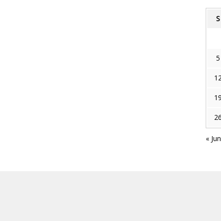
S
5
1
1
2
« Ju