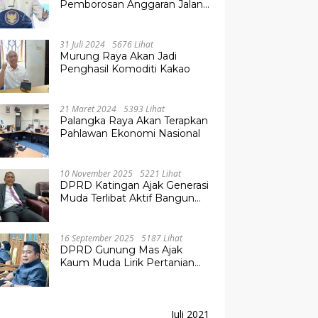
Pemborosan Anggaran Jalan
Kuala Kurun–Palangka Raya,
Hampir Tembus Rp 800 Miliar
31 Juli 2024
5676 Lihat
Murung Raya Akan Jadi
Penghasil Komoditi Kakao
21 Maret 2024
5393 Lihat
Palangka Raya Akan Terapkan
Pahlawan Ekonomi Nasional
10 November 2025
5221 Lihat
DPRD Katingan Ajak Generasi
Muda Terlibat Aktif Bangun
Daerah
16 September 2025
5187 Lihat
DPRD Gunung Mas Ajak
Kaum Muda Lirik Pertanian
Modern untuk Masa Depan
Juli 2021