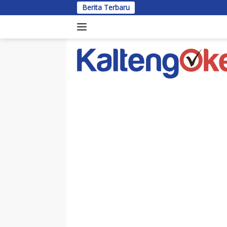
Langsung
Berita Terbaru
Bup
ke
konten