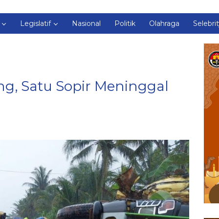
Legislatif
Nasional
Politik
Olahraga
Selebri
g, Satu Sopir Meninggal