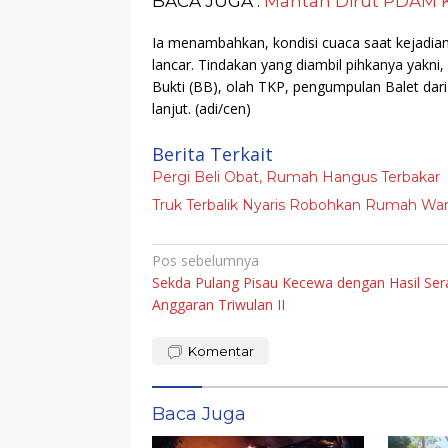
BACA JUGA :
Mantan Dirut PDAM 
Ia menambahkan, kondisi cuaca saat kejadian ce
lancar. Tindakan yang diambil pihkanya yak
Bukti (BB), olah TKP, pengumpulan Balet dari 
lanjut.
(adi/cen)
Berita Terkait
Pergi Beli Obat, Rumah Hangus Terbakar
Truk Terbalik Nyaris Robohkan Rumah Wa
Navigasi
Pos sebelumnya
Sekda Pulang Pisau Kecewa dengan Hasil Se
pos
Anggaran Triwulan II
Komentar
Baca Juga