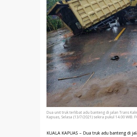
Dua unit truk terlibat adu banteng di jalan Trans 
Kapuas, Selasa (13/7/2021) sekira pukul 14.00 WIB. 
KUALA KAPUAS
– Dua truk adu banteng di j