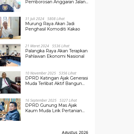
Pemborosan Anggaran Jalan
Kuala Kurun–Palangka Raya,
Hampir Tembus Rp 800 Miliar
31 Juli 2024
5808 Lihat
Murung Raya Akan Jadi
Penghasil Komoditi Kakao
21 Maret 2024
5536 Lihat
Palangka Raya Akan Terapkan
Pahlawan Ekonomi Nasional
10 November 2025
5356 Lihat
DPRD Katingan Ajak Generasi
Muda Terlibat Aktif Bangun
Daerah
16 September 2025
5327 Lihat
DPRD Gunung Mas Ajak
Kaum Muda Lirik Pertanian
Modern untuk Masa Depan
Agustus 2026