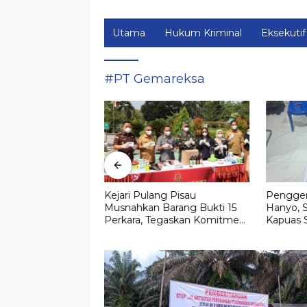
Utama
Hukum Kriminal
Eksekutif
#PT Gemareksa
Pengadilan,
Kejari Pulang Pisau
Pengger
mbang Ditetapkan
Musnahkan Barang Bukti 15
Hanyo, S
 Lahan Strategis di
Perkara, Tegaskan Komitmen
Kapuas 
alangka Raya Mall
Eksekusi Hukum