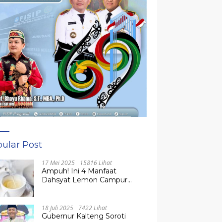
ular Post
17 Mei 2025
15816 Lihat
Ampuh! Ini 4 Manfaat
Dahsyat Lemon Campur
Madu untuk Kesehatan
Tubuh
18 Juli 2025
7422 Lihat
Gubernur Kalteng Soroti