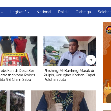
Legislatif
Nasional
Politik
Olahraga
Selebri
ebekan di Desa Sei
Phishing M-Banking Marak di
Simp
atresnarkoba Polres
Pulpis, Kerugian Korban Capai
Mobil
Sita 98 Gram Sabu
Puluhan Juta