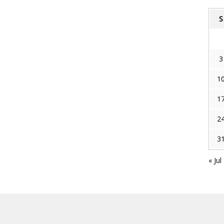
S
3
1
1
2
3
« Jul