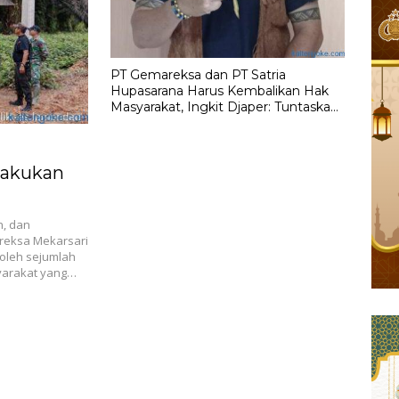
PT Gemareksa dan PT Satria
Hupasarana Harus Kembalikan Hak
Masyarakat, Ingkit Djaper: Tuntaskan
Sisa Pembayaran TBS Sebesar Rp 10
Miliar
lakukan
, dan
reksa Mekarsari
oleh sejumlah
yarakat yang…