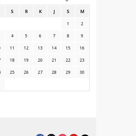
S
R
K
J
S
M
1
2
4
5
6
7
8
9
0
11
12
13
14
15
16
7
18
19
20
21
22
23
4
25
26
27
28
29
30
1