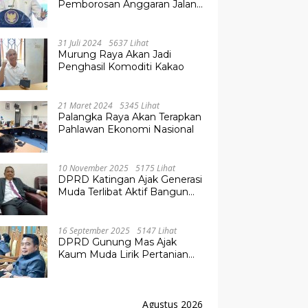
Pemborosan Anggaran Jalan
Kuala Kurun–Palangka Raya,
Hampir Tembus Rp 800 Miliar
31 Juli 2024
5637 Lihat
Murung Raya Akan Jadi
Penghasil Komoditi Kakao
21 Maret 2024
5345 Lihat
Palangka Raya Akan Terapkan
Pahlawan Ekonomi Nasional
10 November 2025
5175 Lihat
DPRD Katingan Ajak Generasi
Muda Terlibat Aktif Bangun
Daerah
16 September 2025
5147 Lihat
DPRD Gunung Mas Ajak
Kaum Muda Lirik Pertanian
Modern untuk Masa Depan
Agustus 2026