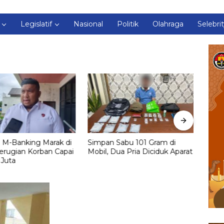
Legislatif
Nasional
Politik
Olahraga
Selebri
Sabu 101 Gram di
Hari Ketiga Ops Keselamatan
Pols
ua Pria Diciduk Aparat
Telabang 2026, Satlantas
Patr
Pulang Pisau Tindak Tegas
Liar 
Knalpot Brong