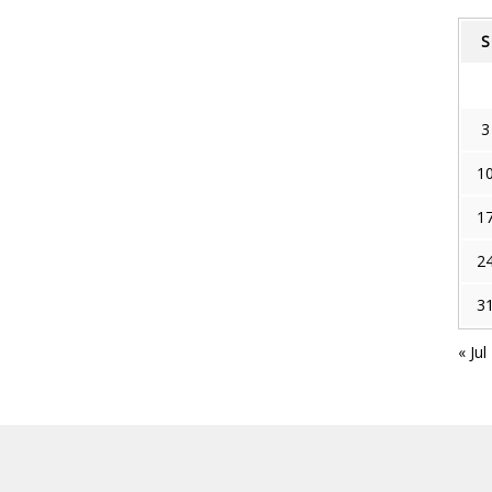
S
3
1
1
2
3
« Jul