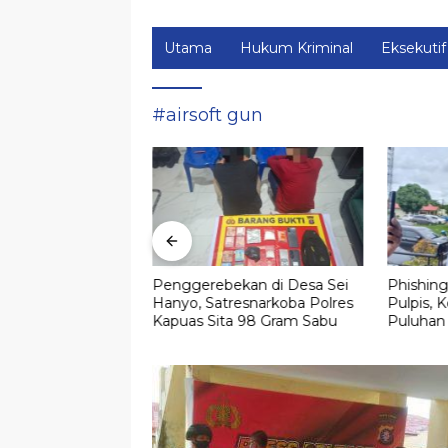
Utama
Hukum Kriminal
Eksekutif
#airsoft gun
kan di Desa Sei
Phishing M-Banking Marak di
Simpan 
esnarkoba Polres
Pulpis, Kerugian Korban Capai
Mobil, D
a 98 Gram Sabu
Puluhan Juta