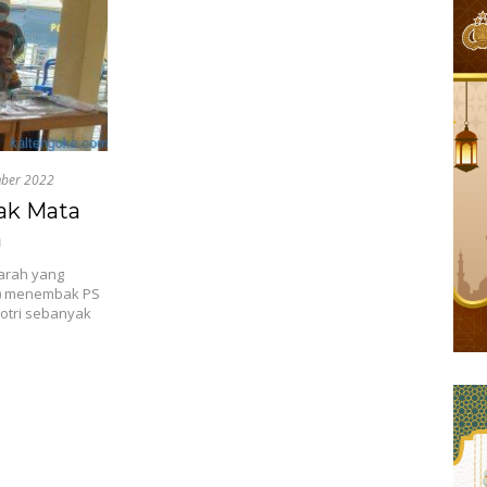
mber 2022
ak Mata
a
marah yang
7) menembak PS
gotri sebanyak