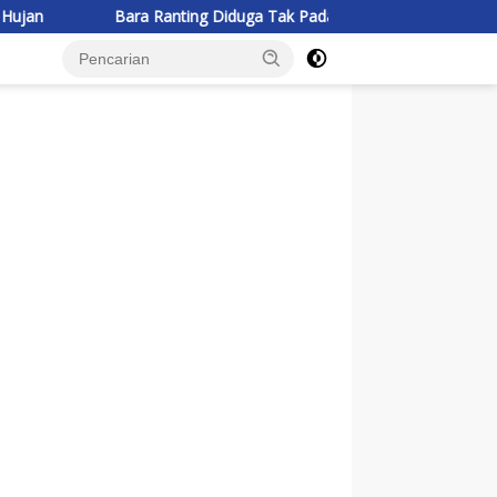
ra Ranting Diduga Tak Padam, Api Merembet dan Hanguskan Bangun