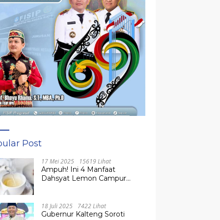
ular Post
17 Mei 2025
15619 Lihat
Ampuh! Ini 4 Manfaat
Dahsyat Lemon Campur
Madu untuk Kesehatan
Tubuh
18 Juli 2025
7422 Lihat
Gubernur Kalteng Soroti