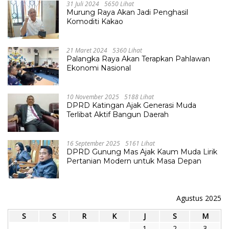
31 Juli 2024
5650 Lihat
Murung Raya Akan Jadi Penghasil
Komoditi Kakao
21 Maret 2024
5360 Lihat
Palangka Raya Akan Terapkan Pahlawan
Ekonomi Nasional
10 November 2025
5188 Lihat
DPRD Katingan Ajak Generasi Muda
Terlibat Aktif Bangun Daerah
16 September 2025
5161 Lihat
DPRD Gunung Mas Ajak Kaum Muda Lirik
Pertanian Modern untuk Masa Depan
Agustus 2025
S
S
R
K
J
S
M
1
2
3