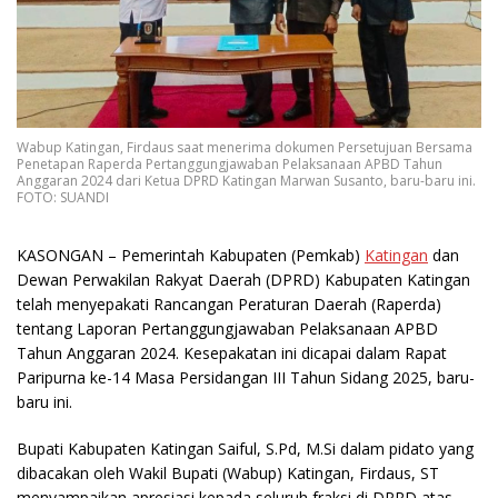
Wabup Katingan, Firdaus saat menerima dokumen Persetujuan Bersama
Penetapan Raperda Pertanggungjawaban Pelaksanaan APBD Tahun
Anggaran 2024 dari Ketua DPRD Katingan Marwan Susanto, baru-baru ini.
FOTO: SUANDI
KASONGAN
– Pemerintah Kabupaten (Pemkab)
Katingan
dan
Dewan Perwakilan Rakyat Daerah (DPRD) Kabupaten Katingan
telah menyepakati Rancangan Peraturan Daerah (Raperda)
tentang Laporan Pertanggungjawaban Pelaksanaan APBD
Tahun Anggaran 2024. Kesepakatan ini dicapai dalam Rapat
Paripurna ke-14 Masa Persidangan III Tahun Sidang 2025, baru-
baru ini.
Bupati Kabupaten Katingan Saiful, S.Pd, M.Si dalam pidato yang
dibacakan oleh Wakil Bupati (Wabup) Katingan, Firdaus, ST
menyampaikan apresiasi kepada seluruh fraksi di DPRD atas