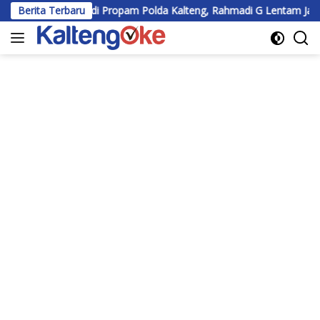
Langsung
lir di Propam Polda Kalteng, Rahmadi G Lentam Jalani Klarifikasi
Berita Terbaru
ke
konten