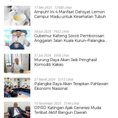
17 Mei 2025
15580 Lihat
Ampuh! Ini 4 Manfaat Dahsyat Lemon
Campur Madu untuk Kesehatan Tubuh
18 Juli 2025
7422 Lihat
Gubernur Kalteng Soroti Pemborosan
Anggaran Jalan Kuala Kurun–Palangka
Raya, Hampir Tembus Rp 800 Miliar
31 Juli 2024
5606 Lihat
Murung Raya Akan Jadi Penghasil
Komoditi Kakao
21 Maret 2024
5312 Lihat
Palangka Raya Akan Terapkan Pahlawan
Ekonomi Nasional
10 November 2025
5144 Lihat
DPRD Katingan Ajak Generasi Muda
Terlibat Aktif Bangun Daerah