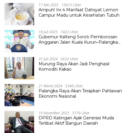
17 Mei 2025
15613 Lihat
Ampuh! Ini 4 Manfaat Dahsyat Lemon
Campur Madu untuk Kesehatan Tubuh
18 Juli 2025
7422 Lihat
Gubernur Kalteng Soroti Pemborosan
Anggaran Jalan Kuala Kurun–Palangka
Raya, Hampir Tembus Rp 800 Miliar
31 Juli 2024
5632 Lihat
Murung Raya Akan Jadi Penghasil
Komoditi Kakao
21 Maret 2024
5340 Lihat
Palangka Raya Akan Terapkan Pahlawan
Ekonomi Nasional
10 November 2025
5170 Lihat
DPRD Katingan Ajak Generasi Muda
Terlibat Aktif Bangun Daerah