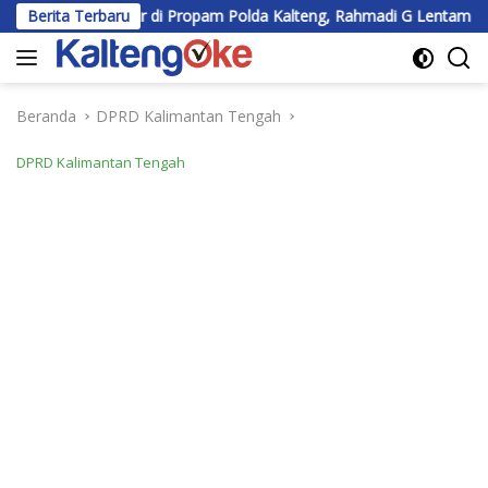
Langsung
lir di Propam Polda Kalteng, Rahmadi G Lentam Jalani Klarifikasi
Berita Terbaru
ke
konten
Beranda
DPRD Kalimantan Tengah
DPRD Kalimantan Tengah