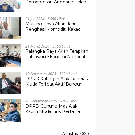
Pemborosan Anggaran Jalan
Kuala Kurun–Palangka Raya,
Hampir Tembus Rp 800 Miliar
31 Juli 2024
5686 Lihat
Murung Raya Akan Jadi
Penghasil Komoditi Kakao
21 Maret 2024
5406 Lihat
Palangka Raya Akan Terapkan
Pahlawan Ekonomi Nasional
10 November 2025
5230 Lihat
DPRD Katingan Ajak Generasi
Muda Terlibat Aktif Bangun
Daerah
16 September 2025
5199 Lihat
DPRD Gunung Mas Ajak
Kaum Muda Lirik Pertanian
Modern untuk Masa Depan
Agustus 2025