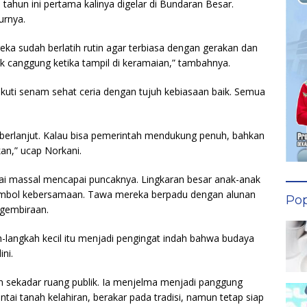
 tahun ini pertama kalinya digelar di Bundaran Besar.
urnya.
ka sudah berlatih rutin agar terbiasa dengan gerakan dan
dak canggung ketika tampil di keramaian,” tambahnya.
kuti senam sehat ceria dengan tujuh kebiasaan baik. Semua
us berlanjut. Kalau bisa pemerintah mendukung penuh, bahkan
an,” ucap Norkani.
asai massal mencapai puncaknya. Lingkaran besar anak-anak
mbol kebersamaan. Tawa mereka berpadu dengan alunan
Pop
gembiraan.
h-langkah kecil itu menjadi pengingat indah bahwa budaya
ini.
n sekadar ruang publik. Ia menjelma menjadi panggung
ai tanah kelahiran, berakar pada tradisi, namun tetap siap