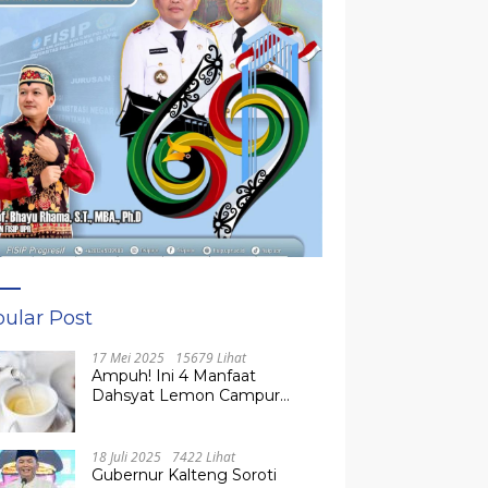
ular Post
17 Mei 2025
15679 Lihat
Ampuh! Ini 4 Manfaat
Dahsyat Lemon Campur
Madu untuk Kesehatan
Tubuh
18 Juli 2025
7422 Lihat
Gubernur Kalteng Soroti