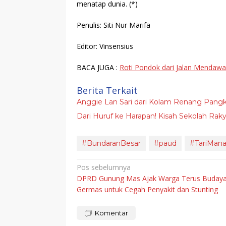
menatap dunia.
(*)
Penulis: Siti Nur Marifa
Editor: Vinsensius
BACA JUGA :
Roti Pondok dari Jalan Mendawa
Berita Terkait
Anggie Lan Sari dari Kolam Renang Pang
Dari Huruf ke Harapan! Kisah Sekolah R
#BundaranBesar
#paud
#TariMana
Navigasi
Pos sebelumnya
DPRD Gunung Mas Ajak Warga Terus Buday
pos
Germas untuk Cegah Penyakit dan Stunting
Komentar