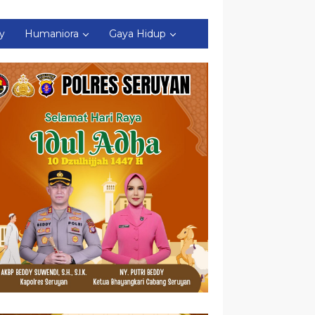
ty
Humaniora
Gaya Hidup