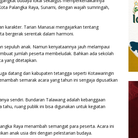
ngangkat budaya lokal sekaligus memperkenalkannya
 Kota Palangka Raya, Sunarni, dengan wajah sumringah,
kan karakter. Tarian Manasai mengajarkan tentang
ta bergerak serentak dalam harmoni.
kan sepuluh anak. Namun kenyataannya jauh melampaui
membuat jumlah peserta membeludak. Bahkan ada sekolah
a yang ditetapkan.
uga datang dari kabupaten tetangga seperti Kotawaringin
nambah semarak acara yang tahun ini sengaja dipusatkan
tanya sendiri. Bundaran Talawang adalah kebanggaan
tahu, ruang publik ini bisa digunakan untuk kegiatan
langka Raya menambah semangat para peserta. Acara ini
kan anak usia dini dengan pelestarian budaya.