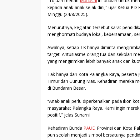
“Tujuan menari
Manasai
ini adalah untuk me
kepada anak-anak sejak dini,” ujar Ketua PD
Minggu (24/8/2025).
Menurutnya, kegiatan tersebut sarat pendidi
menghormati budaya lokal, kebersamaan, ser
Awalnya, setiap TK hanya diminta mengirim
target. Antusiasme orang tua dan sekolah 
yang mengirimkan lebih banyak anak dari kuot
Tak hanya dari Kota Palangka Raya, peserta j
Timur dan Gunung Mas. Kehadiran mereka me
di Bundaran Besar.
“Anak-anak perlu diperkenalkan pada ikon ko
masyarakat Palangka Raya. Kami ingin mereka 
positif,” jelas Sunarni.
Kehadiran Bunda
PAUD
Provinsi dan Kota Pa
pun seolah menjadi simbol bersatunya pendidi