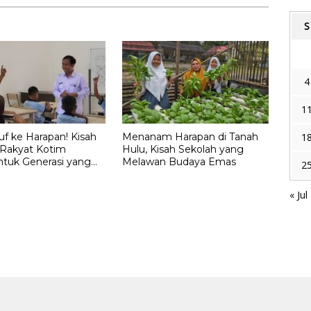
S
4
1
uf ke Harapan! Kisah
Menanam Harapan di Tanah
1
 Rakyat Kotim
Hulu, Kisah Sekolah yang
uk Generasi yang
Melawan Budaya Emas
2
yerah
« Jul