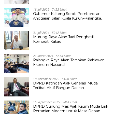
18 Juli 2025
7422 Lihat
Gubernur Kalteng Soroti Pemborosan
Anggaran Jalan Kuala Kurun–Palangka
Raya, Hampir Tembus Rp 800 Miliar
31 Juli 2024
5942 Lihat
Murung Raya Akan Jadi Penghasil
Komoditi Kakao
21 Maret 2024
5664 Lihat
Palangka Raya Akan Terapkan Pahlawan
Ekonomi Nasional
10 November 2025
5480 Lihat
DPRD Katingan Ajak Generasi Muda
Terlibat Aktif Bangun Daerah
16 September 2025
5461 Lihat
DPRD Gunung Mas Ajak Kaum Muda Lirik
Pertanian Modern untuk Masa Depan