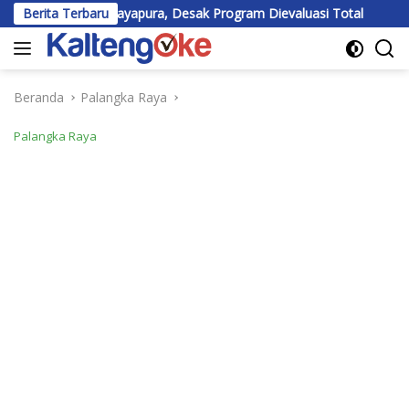
Langsung
di Jayapura, Desak Program Dievaluasi Total
Berita Terbaru
BEM UPR Diper
ke
konten
Beranda
Palangka Raya
Palangka Raya