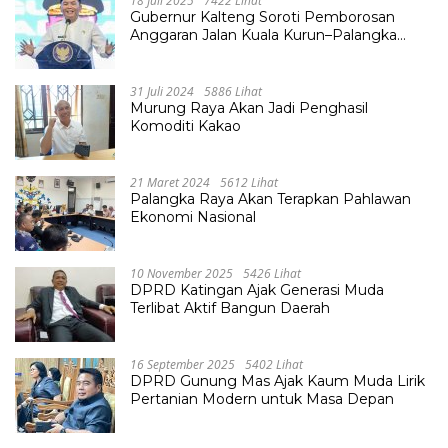
18 Juli 2025
7422 Lihat
Gubernur Kalteng Soroti Pemborosan
Anggaran Jalan Kuala Kurun–Palangka
Raya, Hampir Tembus Rp 800 Miliar
31 Juli 2024
5886 Lihat
Murung Raya Akan Jadi Penghasil
Komoditi Kakao
21 Maret 2024
5612 Lihat
Palangka Raya Akan Terapkan Pahlawan
Ekonomi Nasional
10 November 2025
5426 Lihat
DPRD Katingan Ajak Generasi Muda
Terlibat Aktif Bangun Daerah
16 September 2025
5402 Lihat
DPRD Gunung Mas Ajak Kaum Muda Lirik
Pertanian Modern untuk Masa Depan