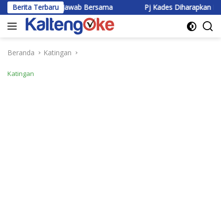
Langsung
ng Jawab Bersama
Berita Terbaru
Pj Kades Diharapkan Mampu jadi Telad
ke
konten
Beranda
Katingan
Katingan