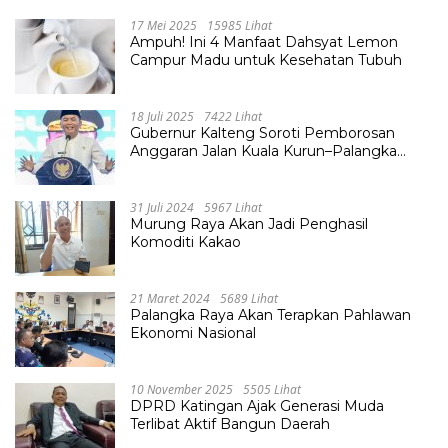
17 Mei 2025
15985 Lihat
Ampuh! Ini 4 Manfaat Dahsyat Lemon
Campur Madu untuk Kesehatan Tubuh
18 Juli 2025
7422 Lihat
Gubernur Kalteng Soroti Pemborosan
Anggaran Jalan Kuala Kurun–Palangka
Raya, Hampir Tembus Rp 800 Miliar
31 Juli 2024
5967 Lihat
Murung Raya Akan Jadi Penghasil
Komoditi Kakao
21 Maret 2024
5689 Lihat
Palangka Raya Akan Terapkan Pahlawan
Ekonomi Nasional
10 November 2025
5505 Lihat
DPRD Katingan Ajak Generasi Muda
Terlibat Aktif Bangun Daerah