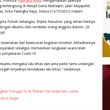
u, Polresta
Palangka Raya
, mengamankan jalannya
erlangsung di Masjid Darul Muttaqim, Jalan Majapahit,
, Kota Palangka Raya, Selasa (12/10/2021) malam.
ota Polsek Sebangau, Bripka Nasution, yang sehari-harinya
dengan dibantu oleh sembilan orang anggota Banser, 20
jid.
 keamanan dan kelancaran kegiatan tersebut, kehadirannya
yarakat sekaligus memastikan rangkaian acara telah
h penyebaran Covid-19.
bantu mengatur lalu lintas dan area parkir tamu undangan
ah terjadinya kecelakaan lalu lintas,” tandasnya.
gkan Panggil PLN Terkait Pemadaman Listrik
atus Siaga