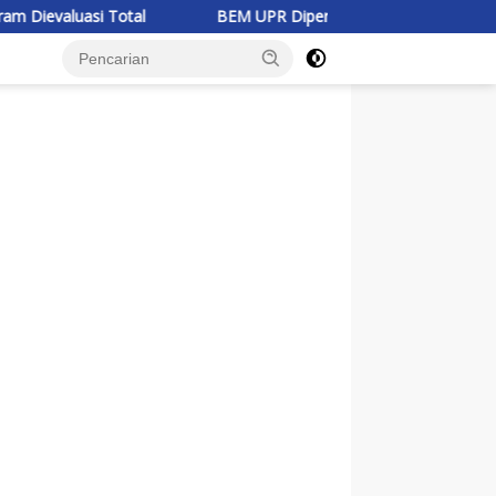
BEM UPR Dipercaya Jadi Koordinator Isu Minerba BEM SI K