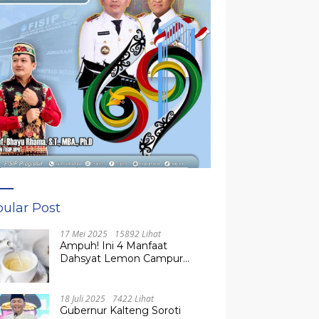
ular Post
17 Mei 2025
15892 Lihat
Ampuh! Ini 4 Manfaat
Dahsyat Lemon Campur
Madu untuk Kesehatan
Tubuh
18 Juli 2025
7422 Lihat
Gubernur Kalteng Soroti