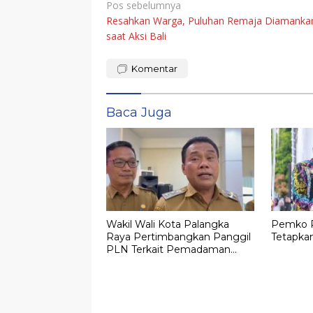
Navigasi
Pos sebelumnya
Resahkan Warga, Puluhan Remaja Diamanka
pos
saat Aksi Bali
Komentar
Baca Juga
Wakil Wali Kota Palangka
Pemko P
Raya Pertimbangkan Panggil
Tetapkan
PLN Terkait Pemadaman
Listrik