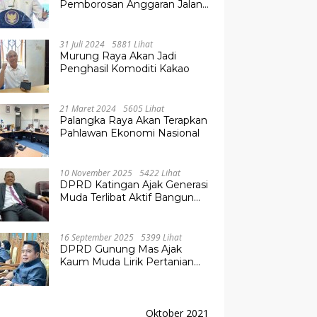
Pemborosan Anggaran Jalan
Kuala Kurun–Palangka Raya,
Hampir Tembus Rp 800 Miliar
31 Juli 2024
5881 Lihat
Murung Raya Akan Jadi
Penghasil Komoditi Kakao
21 Maret 2024
5605 Lihat
Palangka Raya Akan Terapkan
Pahlawan Ekonomi Nasional
10 November 2025
5422 Lihat
DPRD Katingan Ajak Generasi
Muda Terlibat Aktif Bangun
Daerah
16 September 2025
5399 Lihat
DPRD Gunung Mas Ajak
Kaum Muda Lirik Pertanian
Modern untuk Masa Depan
Oktober 2021