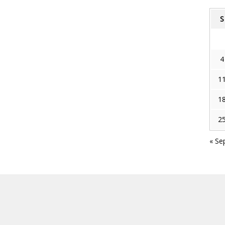
S
4
1
1
2
« Se