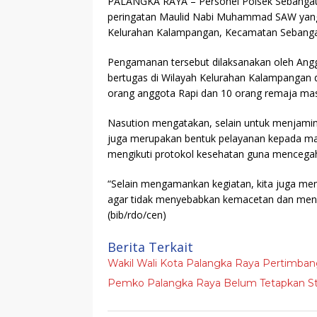
PALANGKA RAYA
– Personel Polsek Sebanga
peringatan Maulid Nabi Muhammad SAW yang b
Kelurahan Kalampangan, Kecamatan Sebangau
Pengamanan tersebut dilaksanakan oleh Angg
bertugas di Wilayah Kelurahan Kalampangan 
orang anggota Rapi dan 10 orang remaja mas
Nasution mengatakan, selain untuk menjamin
juga merupakan bentuk pelayanan kepada mas
mengikuti protokol kesehatan guna mencega
“Selain mengamankan kegiatan, kita juga mem
agar tidak menyebabkan kemacetan dan menceg
(bib/rdo/cen)
Berita Terkait
Wakil Wali Kota Palangka Raya Pertimban
Pemko Palangka Raya Belum Tetapkan St