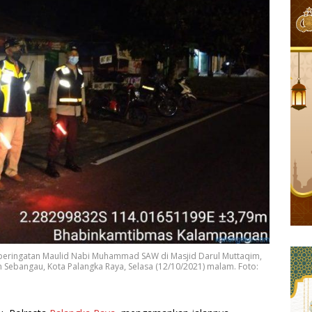
peringatan Maulid Nabi Muhammad SAW di Masjid Darul Muttaqim,
 Sebangau, Kota Palangka Raya, Selasa (12/10/2021) malam. Foto: