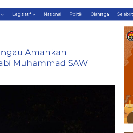
Legislatif
Nasional
Politik
Olahraga
Selebri
bangau Amankan
 Nabi Muhammad SAW