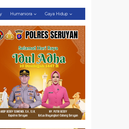
ty
Humaniora
Gaya Hidup