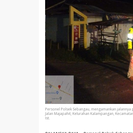
Personel Polsek Sebangau, mengamankan jalannya 
Jalan Majapahit, Kelurahan Kalampangan, Kecamatan
Ist.