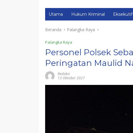
Utama
Hukum Kriminal
Eksekutif
Beranda
Palangka Raya
Palangka Raya
Personel Polsek Se
Peringatan Maulid
Redaksi
13 Oktober 2021