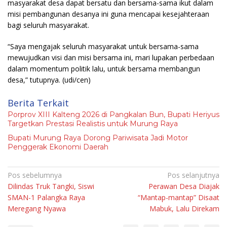
masyarakat desa dapat bersatu dan bersama-sama ikut dalam
misi pembangunan desanya ini guna mencapai kesejahteraan
bagi seluruh masyarakat.
“Saya mengajak seluruh masyarakat untuk bersama-sama
mewujudkan visi dan misi bersama ini, mari lupakan perbedaan
dalam momentum politik lalu, untuk bersama membangun
desa,” tutupnya.
(udi/cen)
Berita Terkait
Porprov XIII Kalteng 2026 di Pangkalan Bun, Bupati Heriyus
Targetkan Prestasi Realistis untuk Murung Raya
Bupati Murung Raya Dorong Pariwisata Jadi Motor
Penggerak Ekonomi Daerah
Navigasi
Pos sebelumnya
Pos selanjutnya
Dilindas Truk Tangki, Siswi
Perawan Desa Diajak
pos
SMAN-1 Palangka Raya
“Mantap-mantap” Disaat
Meregang Nyawa
Mabuk, Lalu Direkam