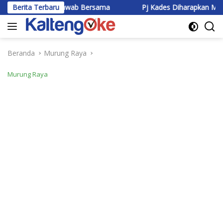
Langsung
g Jawab Bersama
Berita Terbaru
Pj Kades Diharapkan Mampu jadi Teladan
ke
konten
Beranda
Murung Raya
Murung Raya