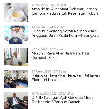
17 Mei 2025
16052 Lihat
Ampuh! Ini 4 Manfaat Dahsyat Lemon
Campur Madu untuk Kesehatan Tubuh
18 Juli 2025
7422 Lihat
Gubernur Kalteng Soroti Pemborosan
Anggaran Jalan Kuala Kurun–Palangka
Raya, Hampir Tembus Rp 800 Miliar
31 Juli 2024
6025 Lihat
Murung Raya Akan Jadi Penghasil
Komoditi Kakao
21 Maret 2024
5749 Lihat
Palangka Raya Akan Terapkan Pahlawan
Ekonomi Nasional
10 November 2025
5563 Lihat
DPRD Katingan Ajak Generasi Muda
Terlibat Aktif Bangun Daerah