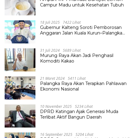
Campur Madu untuk Kesehatan Tubuh
18 Juli 2025
7422 Lihat
Gubernur Kalteng Soroti Pemborosan
Anggaran Jalan Kuala Kurun–Palangka
Raya, Hampir Tembus Rp 800 Miliar
31 Juli 2024
5689 Lihat
Murung Raya Akan Jadi Penghasil
Komoditi Kakao
21 Maret 2024
5411 Lihat
Palangka Raya Akan Terapkan Pahlawan
Ekonomi Nasional
10 November 2025
5234 Lihat
DPRD Katingan Ajak Generasi Muda
Terlibat Aktif Bangun Daerah
16 September 2025
5204 Lihat