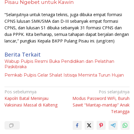
Pisau Ngebet untuk Kawin
“Selanjutnya untuk tenaga teknis, juga dibuka empat formasi
CPNS lulusan SMK/SMA dan D-III sebanyak empat formasi
CPNS, dan lulusan S1 dibuka sebanyak 31 formasi CPNS dan
dua PPPK. Kita berharap, semua tahapan dapat berjalan dengan
lancar,” pungkas Kepala BKPP Pulang Pisau ini.
(ung/cen)
Berita Terkait
Wabup Pulpis Resmi Buka Pendidikan dan Pelatihan
Paskibraka
Pemkab Pulpis Gelar Shalat Istisqa Meminta Turun Hujan
Navigasi
Pos sebelumnya
Pos selanjutnya
Kapolri Batal Meninjau
Modus Password WiFi, Buruh
pos
Vaksinasi Massal di Kalteng
Sawit “Mantap-mantap” Anak
Tetangga