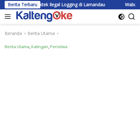
Langsung
gi Praktek Ilegal Logging di Lamandau
Berita Terbaru
Wabup Katingan Ber
ke
konten
Beranda
Berita Utama
Berita Utama
,
Katingan
,
Peristiwa