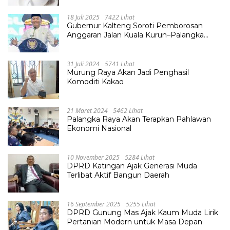
18 Juli 2025
7422 Lihat
Gubernur Kalteng Soroti Pemborosan
Anggaran Jalan Kuala Kurun–Palangka
Raya, Hampir Tembus Rp 800 Miliar
31 Juli 2024
5741 Lihat
Murung Raya Akan Jadi Penghasil
Komoditi Kakao
21 Maret 2024
5462 Lihat
Palangka Raya Akan Terapkan Pahlawan
Ekonomi Nasional
10 November 2025
5284 Lihat
DPRD Katingan Ajak Generasi Muda
Terlibat Aktif Bangun Daerah
16 September 2025
5255 Lihat
DPRD Gunung Mas Ajak Kaum Muda Lirik
Pertanian Modern untuk Masa Depan