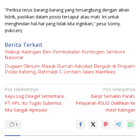
“Periksa terus barang-barang yang tersangbung dengan aliran
listrik, pastikan dalam posisi tercaput atau mati. Ini untuk
menghindari hal-hal yang tidak kita inginkan,” pesa Sonny.
(ndi/cen)
Berita Terkait
Wabup Katingan Beri Pembekalan Kontingen Jambore
Nasional
Dugaan Oknum Masuk Rumah Advokat Bergulir di Propam
Polda Kalteng, Rahmadi G Lentam Jalani Klarifikasi
Navigasi
Pos sebelumnya
Pos selanjutnya
Kayu Log Disegel Sementara,
Banjir Semakin Parah,
pos
PT HPL: Itu Tugas Gubernur,
Pelayanan RSUD Dialihkan ke
Kita Sangat Apresiasi
Hotel Katingan
1