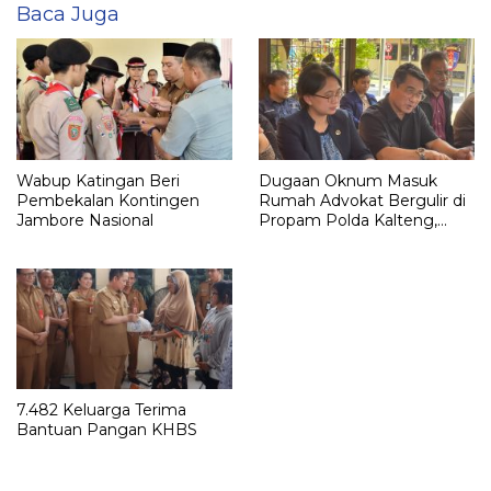
Baca Juga
Wabup Katingan Beri
Dugaan Oknum Masuk
Pembekalan Kontingen
Rumah Advokat Bergulir di
Jambore Nasional
Propam Polda Kalteng,
Rahmadi G Lentam Jalani
Klarifikasi
7.482 Keluarga Terima
Bantuan Pangan KHBS