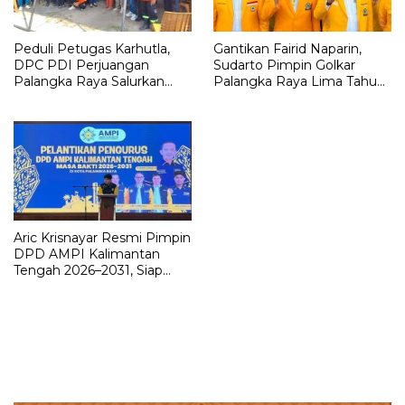
Peduli Petugas Karhutla,
Gantikan Fairid Naparin,
DPC PDI Perjuangan
Sudarto Pimpin Golkar
Palangka Raya Salurkan
Palangka Raya Lima Tahun
Bantuan ke BPBD dan
ke Depan dan Target
Relawan
Pertahankan Enam Kursi
DPRD
Aric Krisnayar Resmi Pimpin
DPD AMPI Kalimantan
Tengah 2026–2031, Siap
Perkuat Kaderisasi Pemuda
Golkar