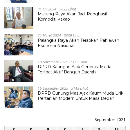
31 Juli 2024
5632 Lihat
Murung Raya Akan Jadi Penghasil
Komoditi Kakao
21 Maret 2024
5339 Lihat
Palangka Raya Akan Terapkan Pahlawan
Ekonomi Nasional
10 November 2025
5169 Lihat
DPRD Katingan Ajak Generasi Muda
Terlibat Aktif Bangun Daerah
16 September 2025
5143 Lihat
DPRD Gunung Mas Ajak Kaum Muda Lirik
Pertanian Modern untuk Masa Depan
September 2021
S
S
R
K
J
S
M