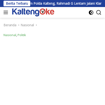
Langsung
am Polda Kalteng, Rahmadi G Lentam Jalani Klarifikasi
Berita Terbaru
7.
ke
konten
Beranda
Nasional
Nasional
,
Politik