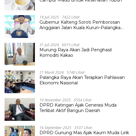
18 Juli 2025
7422 Lihat
Gubernur Kalteng Soroti Pemborosan
Anggaran Jalan Kuala Kurun–Palangka
Raya, Hampir Tembus Rp 800 Miliar
31 Juli 2024
6015 Lihat
Murung Raya Akan Jadi Penghasil
Komoditi Kakao
21 Maret 2024
5740 Lihat
Palangka Raya Akan Terapkan Pahlawan
Ekonomi Nasional
10 November 2025
5554 Lihat
DPRD Katingan Ajak Generasi Muda
Terlibat Aktif Bangun Daerah
16 September 2025
5537 Lihat
DPRD Gunung Mas Ajak Kaum Muda Lirik