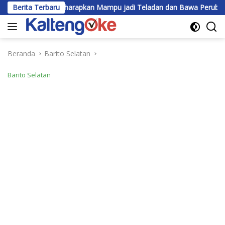
Langsung
s Diharapkan Mampu jadi Teladan dan Bawa Perubahan ke Masyarak
Berita Terbaru
ke
konten
Beranda
Barito Selatan
Barito Selatan