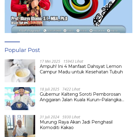
Popular Post
17 Mei 2025
15943 Lihat
Ampuh! Ini 4 Manfaat Dahsyat Lemon
Campur Madu untuk Kesehatan Tubuh
18 Juli 2025
7422 Lihat
Gubernur Kalteng Soroti Pemborosan
Anggaran Jalan Kuala Kurun–Palangka
Raya, Hampir Tembus Rp 800 Miliar
31 Juli 2024
5930 Lihat
Murung Raya Akan Jadi Penghasil
Komoditi Kakao