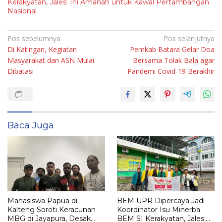
Kerakyatan, Jales: Ini Amanah untuk Kawal Pertambangan
Nasional
Navigasi
Pos sebelumnya
Pos selanjutnya
Di Katingan, Kegiatan
Pemkab Batara Gelar Doa
pos
Masyarakat dan ASN Mulai
Bersama Tolak Bala agar
Dibatasi
Pandemi Covid-19 Berakhir
Baca Juga
Mahasiswa Papua di
BEM UPR Dipercaya Jadi
Kalteng Soroti Keracunan
Koordinator Isu Minerba
MBG di Jayapura, Desak
BEM SI Kerakyatan, Jales: