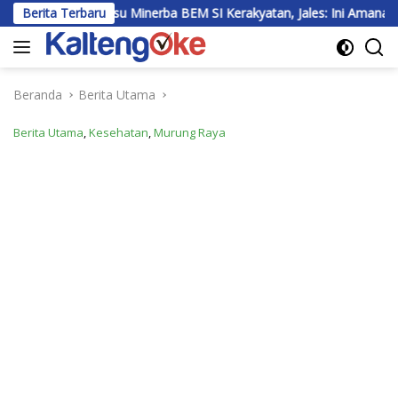
Langsung
r Isu Minerba BEM SI Kerakyatan, Jales: Ini Amanah untuk Kawal P
Berita Terbaru
ke
konten
Beranda
Berita Utama
Berita Utama
,
Kesehatan
,
Murung Raya