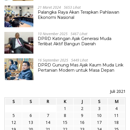
21 Maret 2024
5653 Lihat
Palangka Raya Akan Terapkan Pahlawan
Ekonomi Nasional
10 November 2025
5467 Lihat
DPRD Katingan Ajak Generasi Muda
Terlibat Aktif Bangun Daerah
16 September 2025
5449 Lihat
DPRD Gunung Mas Ajak Kaum Muda Lirik
Pertanian Modern untuk Masa Depan
Juli 2021
S
S
R
K
J
S
M
1
2
3
4
5
6
7
8
9
10
11
12
13
14
15
16
17
18
19
20
21
22
23
24
25