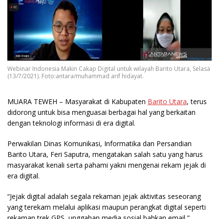
Webinar Indonesia Makin Cakap Digital untuk wilayah Barito Utara, Selasa
(13/7/2021). Foto:antara/muhammad arif hidayat.
MUARA TEWEH
– Masyarakat di Kabupaten
Barito Utara
, terus
didorong untuk bisa menguasai berbagai hal yang berkaitan
dengan teknologi informasi di era digital.
Perwakilan Dinas Komunikasi, Informatika dan Persandian
Barito Utara, Feri Saputra, mengatakan salah satu yang harus
masyarakat kenali serta pahami yakni mengenai rekam jejak di
era digital.
“Jejak digital adalah segala rekaman jejak aktivitas seseorang
yang terekam melalui aplikasi maupun perangkat digital seperti
rekaman trek GPS, unggahan media sosial bahkan email,”