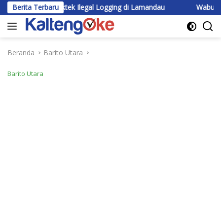
Langsung
gi Praktek Ilegal Logging di Lamandau
Berita Terbaru
Wabup Katingan Ber
ke
konten
Beranda
Barito Utara
Barito Utara