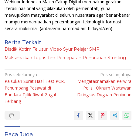
Webinar Indonesia Makin Cakap Digital merupakan gerakan
literasi nasional yang dilakukan oleh pemerintah, guna
mewujudkan masyarakat di seluruh nusantara agar benar-benar
mampu memanfaatkan perkembangan teknologi informasi
secara maksimal.
(antara/muhammad arif hidayat/cen)
Berita Terkait
Disdik Kotim Telusuri Video Syur Pelajar SMP
Maksimalkan Tugas Tim Percepatan Penurunan Stunting
Navigasi
Pos sebelumnya
Pos selanjutnya
Palsukan Surat Hasil Test PCR,
Mengatasnamakan Perwira
pos
Penumpang Pesawat di
Polisi, Oknum Wartawan
Bandara Tjilik Riwut Gagal
Diringkus Dugaan Penipuan
Terbang
Baca Juga