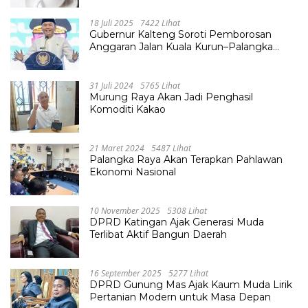
18 Juli 2025
7422 Lihat
Gubernur Kalteng Soroti Pemborosan
Anggaran Jalan Kuala Kurun–Palangka
Raya, Hampir Tembus Rp 800 Miliar
31 Juli 2024
5765 Lihat
Murung Raya Akan Jadi Penghasil
Komoditi Kakao
21 Maret 2024
5487 Lihat
Palangka Raya Akan Terapkan Pahlawan
Ekonomi Nasional
10 November 2025
5308 Lihat
DPRD Katingan Ajak Generasi Muda
Terlibat Aktif Bangun Daerah
16 September 2025
5277 Lihat
DPRD Gunung Mas Ajak Kaum Muda Lirik
Pertanian Modern untuk Masa Depan