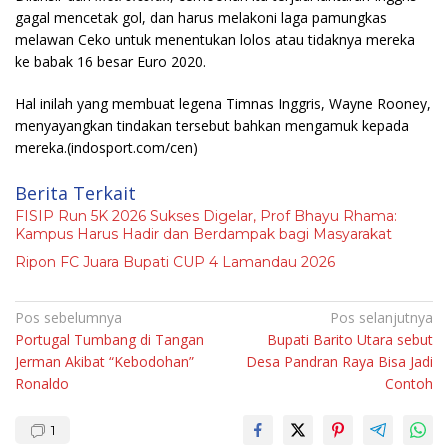
gagal mencetak gol, dan harus melakoni laga pamungkas
melawan Ceko untuk menentukan lolos atau tidaknya mereka
ke babak 16 besar Euro 2020.
Hal inilah yang membuat legena Timnas Inggris, Wayne Rooney,
menyayangkan tindakan tersebut bahkan mengamuk kepada
mereka.
(indosport.com/cen)
Berita Terkait
FISIP Run 5K 2026 Sukses Digelar, Prof Bhayu Rhama:
Kampus Harus Hadir dan Berdampak bagi Masyarakat
Ripon FC Juara Bupati CUP 4 Lamandau 2026
Navigasi
Pos sebelumnya
Pos selanjutnya
Portugal Tumbang di Tangan
Bupati Barito Utara sebut
pos
Jerman Akibat “Kebodohan”
Desa Pandran Raya Bisa Jadi
Ronaldo
Contoh
1