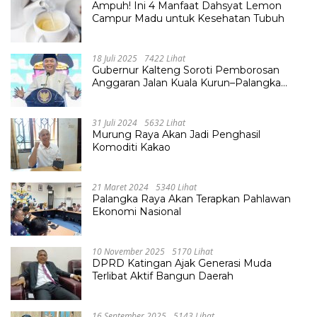
Ampuh! Ini 4 Manfaat Dahsyat Lemon
Campur Madu untuk Kesehatan Tubuh
18 Juli 2025
7422 Lihat
Gubernur Kalteng Soroti Pemborosan
Anggaran Jalan Kuala Kurun–Palangka
Raya, Hampir Tembus Rp 800 Miliar
31 Juli 2024
5632 Lihat
Murung Raya Akan Jadi Penghasil
Komoditi Kakao
21 Maret 2024
5340 Lihat
Palangka Raya Akan Terapkan Pahlawan
Ekonomi Nasional
10 November 2025
5170 Lihat
DPRD Katingan Ajak Generasi Muda
Terlibat Aktif Bangun Daerah
16 September 2025
5143 Lihat