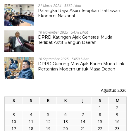
21 Maret 2024
5662 Lihat
Palangka Raya Akan Terapkan Pahlawan
Ekonomi Nasional
10 November 2025
5478 Lihat
DPRD Katingan Ajak Generasi Muda
Terlibat Aktif Bangun Daerah
16 September 2025
5459 Lihat
DPRD Gunung Mas Ajak Kaum Muda Lirik
Pertanian Modern untuk Masa Depan
Agustus 2026
S
S
R
K
J
S
M
1
2
3
4
5
6
7
8
9
10
11
12
13
14
15
16
17
18
19
20
21
22
23