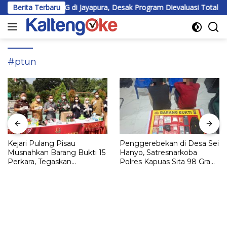
Langsung
an MBG di Jayapura, Desak Program Dievaluasi Total
Berita Terbaru
BEM UP
ke
konten
#ptun
Kejari Pulang Pisau
Penggerebekan di Desa Sei
Musnahkan Barang Bukti 15
Hanyo, Satresnarkoba
Perkara, Tegaskan
Polres Kapuas Sita 98 Gram
Komitmen Eksekusi
Sabu
Hukum