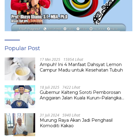
Popular Post
17 Mei 2025
15954 Lihat
Ampuh! Ini 4 Manfaat Dahsyat Lemon
Campur Madu untuk Kesehatan Tubuh
18 Juli 2025
7422 Lihat
Gubernur Kalteng Soroti Pemborosan
Anggaran Jalan Kuala Kurun–Palangka
Raya, Hampir Tembus Rp 800 Miliar
31 Juli 2024
5940 Lihat
Murung Raya Akan Jadi Penghasil
Komoditi Kakao