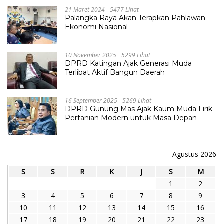
21 Maret 2024
5477 Lihat
Palangka Raya Akan Terapkan Pahlawan
Ekonomi Nasional
10 November 2025
5299 Lihat
DPRD Katingan Ajak Generasi Muda
Terlibat Aktif Bangun Daerah
16 September 2025
5269 Lihat
DPRD Gunung Mas Ajak Kaum Muda Lirik
Pertanian Modern untuk Masa Depan
Agustus 2026
S
S
R
K
J
S
M
1
2
3
4
5
6
7
8
9
10
11
12
13
14
15
16
17
18
19
20
21
22
23