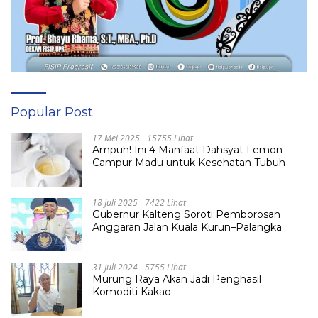
Popular Post
17 Mei 2025
15755 Lihat
Ampuh! Ini 4 Manfaat Dahsyat Lemon
Campur Madu untuk Kesehatan Tubuh
18 Juli 2025
7422 Lihat
Gubernur Kalteng Soroti Pemborosan
Anggaran Jalan Kuala Kurun–Palangka
Raya, Hampir Tembus Rp 800 Miliar
31 Juli 2024
5755 Lihat
Murung Raya Akan Jadi Penghasil
Komoditi Kakao