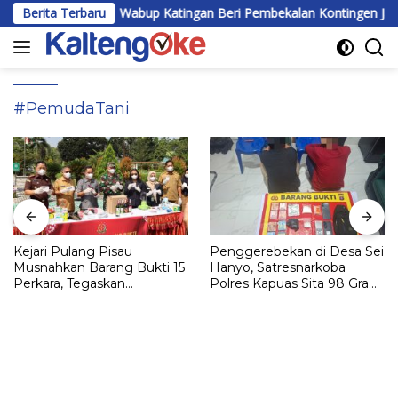
Langsung
Berita Terbaru
Wabup Katingan Beri Pembekalan Kontingen Jambore Nasio
ke
konten
#PemudaTani
Kejari Pulang Pisau
Penggerebekan di Desa Sei
Musnahkan Barang Bukti 15
Hanyo, Satresnarkoba
Perkara, Tegaskan
Polres Kapuas Sita 98 Gram
Komitmen Eksekusi
Sabu
Hukum