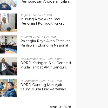
Pemborosan Anggaran Jalan
Kuala Kurun–Palangka Raya,
Hampir Tembus Rp 800 Miliar
31 Juli 2024
5737 Lihat
Murung Raya Akan Jadi
Penghasil Komoditi Kakao
21 Maret 2024
5459 Lihat
Palangka Raya Akan Terapkan
Pahlawan Ekonomi Nasional
10 November 2025
5282 Lihat
DPRD Katingan Ajak Generasi
Muda Terlibat Aktif Bangun
Daerah
16 September 2025
5251 Lihat
DPRD Gunung Mas Ajak
Kaum Muda Lirik Pertanian
Modern untuk Masa Depan
Agustus 2026