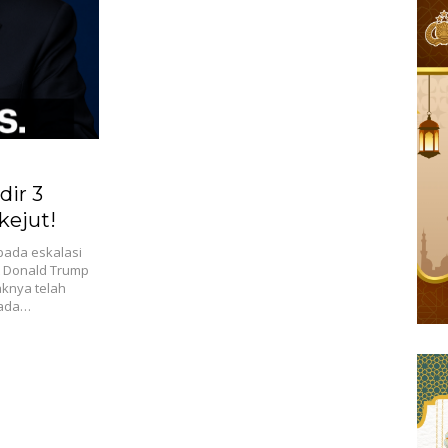
ir 3
rkejut!
ada eskalasi
t Donald Trump
knya telah
 pada…