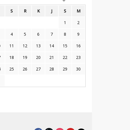
S
R
K
J
S
M
1
2
4
5
6
7
8
9
0
11
12
13
14
15
16
7
18
19
20
21
22
23
4
25
26
27
28
29
30
1