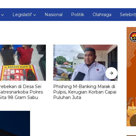
Legislatif
Nasional
Politik
Olahraga
Selebri
ebekan di Desa Sei
Phishing M-Banking Marak di
Simp
atresnarkoba Polres
Pulpis, Kerugian Korban Capai
Mobil
Sita 98 Gram Sabu
Puluhan Juta