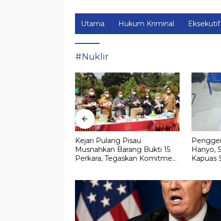
Utama
Hukum Kriminal
Eksekutif
#Nuklir
Pengadilan,
Kejari Pulang Pisau
Pengger
mbang Ditetapkan
Musnahkan Barang Bukti 15
Hanyo, S
 Lahan Strategis di
Perkara, Tegaskan Komitmen
Kapuas 
alangka Raya Mall
Eksekusi Hukum