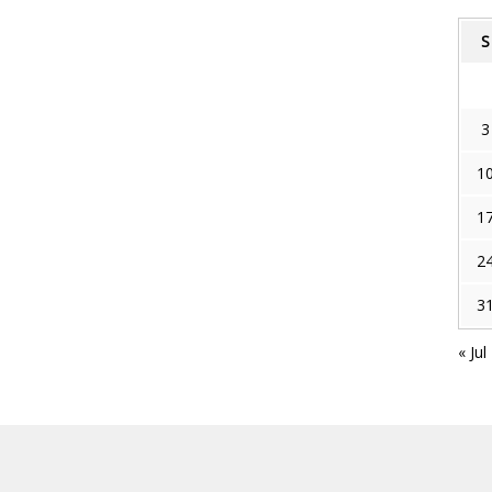
S
3
1
1
2
3
« Jul